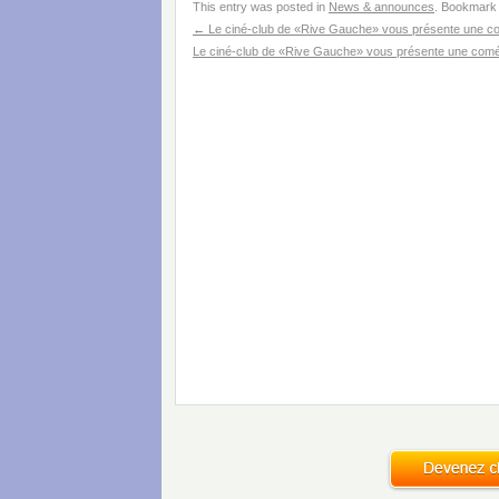
This entry was posted in
News & announces
. Bookmark
←
Le ciné-club de «Rive Gauche» vous présente une com
Le ciné-club de «Rive Gauche» vous présente une coméd