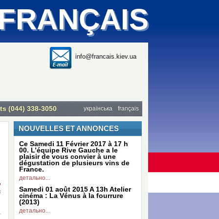
 FRANÇAIS
info@francais.kiev.ua
ts (044) 338-3050
українська
français
NOUVELLES ET ANNONCES
Ce Samedi 11 Février 2017 à 17 h
00. L’équipe Rive Gauche a le
plaisir de vous convier à une
dégustation de plusieurs vins de
France.
детально...
,
Samedi 01 août 2015 A 13h Atelier
«
cinéma : La Vénus à la fourrure
(2013)
детально...