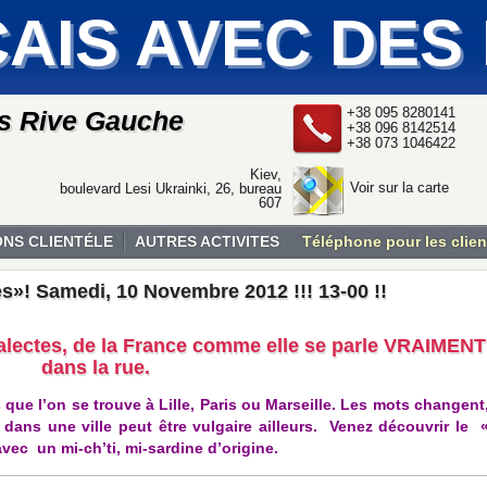
AIS AVEC DES
+38 095 8280141
is Rive Gauche
+38 096 8142514
+38 073 1046422
Kiev,
Voir sur la carte
boulevard Lesi Ukrainki, 26, bureau
607
ONS CLIENTÉLE
AUTRES ACTIVITES
Téléphone pour les clien
es»! Samedi, 10 Novembre 2012 !!! 13-00 !!
ialectes, de la France comme elle se parle VRAIMENT
dans la rue.
que l’on se trouve à Lille, Paris ou Marseille. Les mots changent
dans une ville peut être vulgaire ailleurs. Venez découvrir le 
vec un mi-ch’ti, mi-sardine d’origine.