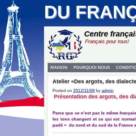
DU FRANÇ
Centre frança
Français pour tous!
MAISON
POURQUOI NOUS
CONDITI
Atelier «Des argots, des dialect
Posted on
2012/11/08
by
admin
Présentation des argots, des d
Parce que ce n’est pas le même français 
les tons changent et ce qui est normal 
parlé » du nord et du sud de la France a