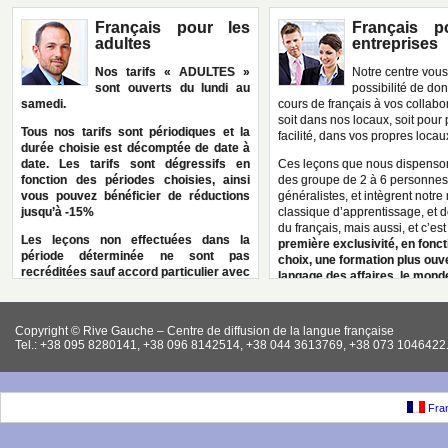
Français pour les
Français p
adultes
entreprises
Nos tarifs « ADULTES »
Notre centre vous 
sont ouverts du lundi au
possibilité de do
samedi.
cours de français à vos collabo
soit dans nos locaux, soit pour 
Tous nos tarifs sont périodiques et la
facilité, dans vos propres locau
durée choisie est décomptée de date à
date. Les tarifs sont dégressifs en
Ces leçons que nous dispenso
fonction des périodes choisies, ainsi
des groupe de 2 à 6 personnes
vous pouvez bénéficier de réductions
généralistes, et intègrent notr
jusqu’à -15%
classique d’apprentissage, et d
du français, mais aussi, et c’est
Les leçons non effectuées dans la
première exclusivité, en fonc
période déterminée ne sont pas
choix, une formation plus ouve
recréditées sauf accord particulier avec
langage des affaires, le mond
la Direction.
l’entreprise, et du managemen
être envisagée.
Tout paiement pour une durée choisie
Copyright © Rive Gauche – Centre de diffusion de la langue française
doit être effectué intégralement avant le
Seconde exclusivité de notre 
Tel.: +38 095 8280141, +38 096 8142514, +38 044 3613769, +38 073 1046422.
début des leçons.
nous pouvons, grâce aux com
de nos professeurs dont certai
En cas de non paiement, l’élève pourra
originaires du monde «marcha
ne pas être accepté en cours.
des plans de formation très spé
Fran
enseigner des éléments plus fa
Tous nos tarifs bénéficient du binôme
comme les contrats (éléments d
professeur natif/professeur ukrainien.