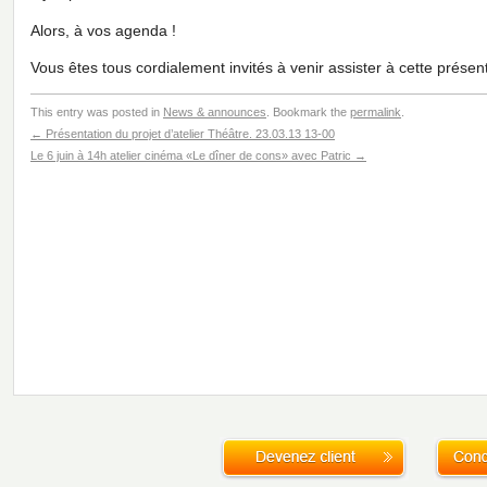
Alors, à vos agenda !
Vous êtes tous cordialement invités à venir assister à cette présent
This entry was posted in
News & announces
. Bookmark the
permalink
.
←
Présentation du projet d’atelier Théâtre. 23.03.13 13-00
Le 6 juin à 14h atelier cinéma «Le dîner de cons» avec Patric
→