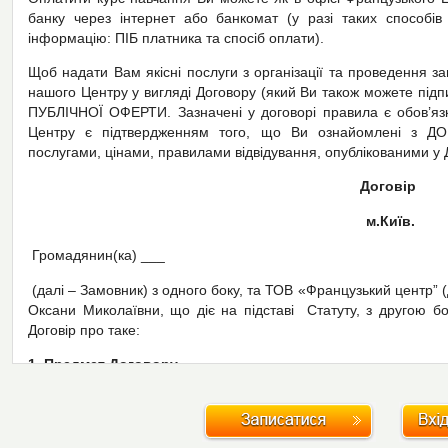
банку через інтернет або банкомат (у разі таких способі
інформацію: ПІБ платника та спосіб оплати).
Щоб надати Вам якісні послуги з організації та проведення з
нашого Центру у вигляді Договору (який Ви також можете пі
ПУБЛІЧНОЇ ОФЕРТИ. Зазначені у договорі правила є обов’яз
Центру є підтвердженням того, що Ви ознайомлені з ДО
послугами, цінами, правилами відвідування, опублікованими у 
Договір
м.Київ.
Громадянин(ка) ___
(далі – Замовник) з одного боку, та ТОВ «Французький центр” 
Оксани Миколаївни, що діє на підставі Статуту, з другою б
Договір про таке:
1. Предмет Договору
1.1. Виконавець бере на себе зобов’язання надати Замовник
консультаційні та організаційні послуги з питань вивчення 
дитиною Замовника.