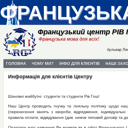
ФРАНЦУЗЬК
Французький центр РІВ
Французька мова для всіх!
бульвар Лес
ГОЛОВНА
ЧОМУ МИ?
ІНФО ДЛЯ КЛІЄНТІВ
НАШІ ЗАХ
Информація для клієнтів Центру
Шановні майбутні студенти та студенти Рів Гош!
Наш Центр проводить гнучку та лояльну політику щодо наш
(перенесення занять з хвороби, відрядження, індивідуальні 
правила оплати, відвідування (див. нижче типовий договір та д
Оплатити курс навчання Ви можете як в офісі Французького Це