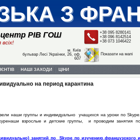
ЗЬКА З ФРА
+38 095 8280141
 центр РІВ ГОШ
+38 096 8142514
+38 073 1046422
 всіх!
м. Київ
Показати на мапі
бульвар Лесі Українки, 26, оф.
607
ІЄНТІВ
НАШІ ЗАХОДИ
ЦІНИ
дивидуально на период карантина
ели наши группы и индивидуально учащихся на уроки по Skype
ypeнаши взрослые и детские группы, и проводим занятия п
дивидуально) занятий по Skype по изучению французского 