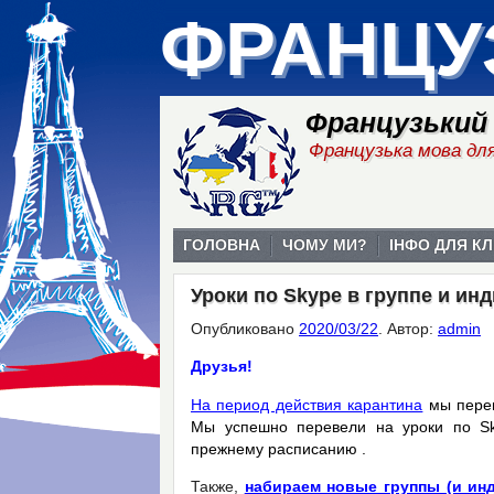
ФРАНЦУ
Французький
Французька мова для
ГОЛОВНА
ЧОМУ МИ?
ІНФО ДЛЯ КЛ
Уроки по Skype в группе и ин
Опубликовано
2020/03/22
.
Автор:
admin
Друзья!
На период действия карантина
мы перев
Мы успешно перевели на уроки по Sk
прежнему расписанию .
Также,
набираем новые группы (и ин