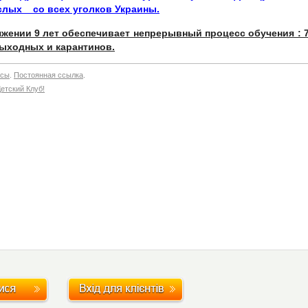
ослых со всех уголков Украины.
жении 9 лет обеспечивает непрерывный процесс обучения : 
 выходных и карантинов.
нсы
.
Постоянная ссылка
.
Детский Клуб!