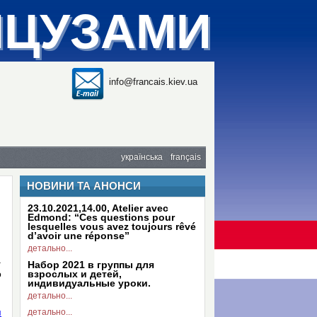
НЦУЗАМИ
info@francais.kiev.ua
українська
français
НОВИНИ ТА АНОНСИ
23.10.2021,14.00, Atelier avec
Edmond: “Ces questions pour
lesquelles vous avez toujours rêvé
d’avoir une réponse”
детально...
.
Набор 2021 в группы для
о
взрослых и детей,
индивидуальные уроки.
детально...
и
детально...