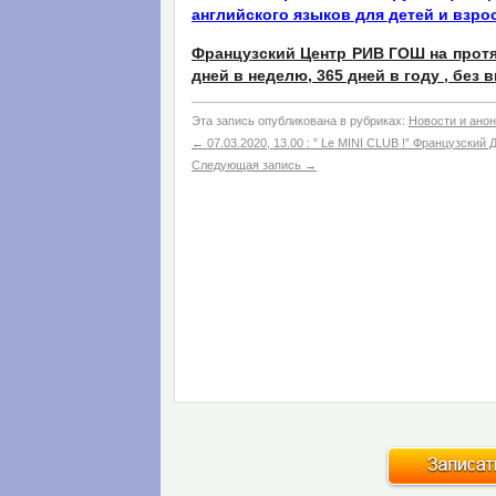
английского языков для детей и взр
Французский Центр РИВ ГОШ на протя
дней в неделю, 365 дней в году , без
Эта запись опубликована в рубриках:
Новости и ано
←
07.03.2020, 13.00 : ” Le MINI CLUB !” Французский 
Следующая запись
→