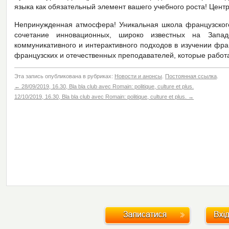
языка как обязательный элемент вашего учебного роста! Центр
Непринужденная атмосфера! Уникальная школа французского
сочетание инновационных, широко известных на Запа
коммуникативного и интерактивного подходов в изучении фра
французских и отечественных преподавателей, которые работ
Эта запись опубликована в рубриках:
Новости и анонсы
.
Постоянная ссылка
.
←
28/09/2019, 16.30, Bla bla club avec Romain: politique, culture et plus.
12/10/2019, 16.30, Bla bla club avec Romain: politique, culture et plus.
→