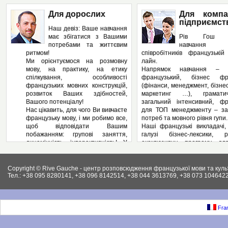
Для дорослих
Для компа
підприємст
Наш девіз: Ваше навчання
має збігатися з Вашими
Рів Гош п
потребами та життєвим
навчання
ритмом!
співробітників французькі
Ми орієнтуємося на розмовну
лайн.
мову, на практику, на етику
Напрямок навчання – з
спілкування, особливості
французький, бізнес фра
французьких мовних конструкцій,
(фінанси, менеджмент, бізнес
розвиток Ваших здібностей,
маркетинг …), грамат
Вашого потенціалу!
загальний інтенсивний, фр
Нас цікавить, для чого Ви вивчаєте
для ТОП менеджменту – за
французьку мову, і ми робимо все,
потреб та мовного рівня гупи.
щоб відповідати Вашим
Наші французькі викладачі,
побажанням: групові заняття,
галузі бізнес-лексики, р
динамічність, інтерактивність! У
ексклюзивну програму дл
нас – Ви не пасивний слухач, а
підприємства, яка може вклю
повноправний учасник
аспекти ділової французьк
педагогічного процесу! І як
Вашому підприємстві: у
Copyright © Rive Gauche - центр розповсюдження французької мови та куль
результат – вільне володіння
контрактів, укладання д
Тел.: +38 095 8280141, +38 096 8142514, +38 044 3613769, +38 073 1046422
французькою мовою. І ми
ведення внутрішньої фі
працюємо на результат, а не на
документації, ведення пер
кількість пройдених сторінок у
конференцій, маркетинг, бухг
підручниках.
як і елементи права (ц
Fran
Крім того, Рів Гош пропонує
господарське та інших.).
різноманітні факультативні
Крім того, різноманітні фак