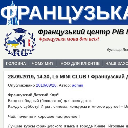
ФРАНЦУЗЬК
Французький центр РІВ
Французька мова для всіх!
бульвар Лес
ГОЛОВНА
ЧОМУ МИ?
ІНФО ДЛЯ КЛІЄНТІВ
НАШІ ЗАХ
28.09.2019, 14.30, Le MINI CLUB ! Французский
Опубликовано
2019/09/26
.
Автор:
admin
Французский Детский Клуб!
Вход свободный (бесплатно) для всех деток!
Каждую субботу! Игры , синема, конкурсы и многое другое! – В
Чай, печение и хорошее настроение !
Лучшие курсы французского языка в городе Киеве! Игровые 