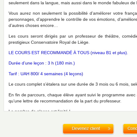
seulement dans la langue, mais aussi dans le monde fabuleux de l
Vous aurez non seulement la possibilité d’améliorer votre françai
personnages, d’apprendre le contrôle de vos émotions, d’améliore
d’autres choses encore…
Les cours seront dirigés par un professeur de théâtre, comédi
prestigieux Conservatoire Royal de Liège.
LE COURS EST RECOMMANDÉ À TOUS (niveau B1 et plus).
Durée d’une leçon : 3 h (180 min.)
Tarif : UAH 800/ 4 semaines (4 leçons)
Le cours complet s’étalera sur une durée de 3 mois ou 6 mois, se
En fin de parcours, chaque élève ayant suivi le programme avec a
qu’une lettre de recommandation de la part du professeur.
Le nombre de places est limité !
Dépêchez vous !
Une séance d’information aura lieu lе 07.12.2012 , 18.00