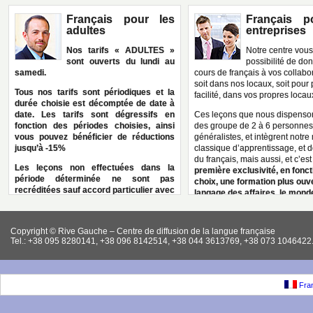
Celle-ci s’adresse à toutes et tous. Elle vous permettra de poser 
Français pour les
Français p
son directeur.
adultes
entreprises
Nos tarifs « ADULTES »
Notre centre vous 
This entry was posted in
News & announces
. Bookmark the
permalink
.
sont ouverts du lundi au
possibilité de do
←
Le ciné-club de «Rive Gauche» vous présente une comédie extraordinaire: “Le mar
samedi.
cours de français à vos collabo
soit dans nos locaux, soit pour 
Le Groupe Sup de Co La Rochelle . Conférence-débat le samedi, 8 Décembre 2012 à p
Tous nos tarifs sont périodiques et la
facilité, dans vos propres locau
durée choisie est décomptée de date à
date. Les tarifs sont dégressifs en
Ces leçons que nous dispenso
fonction des périodes choisies, ainsi
des groupe de 2 à 6 personnes
vous pouvez bénéficier de réductions
généralistes, et intègrent notr
jusqu’à -15%
classique d’apprentissage, et d
du français, mais aussi, et c’est
Les leçons non effectuées dans la
première exclusivité, en fonc
période déterminée ne sont pas
choix, une formation plus ouve
recréditées sauf accord particulier avec
langage des affaires, le mond
la Direction.
l’entreprise, et du managemen
être envisagée.
Tout paiement pour une durée choisie
Copyright © Rive Gauche – Centre de diffusion de la langue française
doit être effectué intégralement avant le
Seconde exclusivité de notre 
Tel.: +38 095 8280141, +38 096 8142514, +38 044 3613769, +38 073 1046422.
début des leçons.
nous pouvons, grâce aux com
de nos professeurs dont certai
En cas de non paiement, l’élève pourra
originaires du monde «marcha
ne pas être accepté en cours.
des plans de formation très spé
Fran
enseigner des éléments plus fa
Tous nos tarifs bénéficient du binôme
comme les contrats (éléments d
professeur natif/professeur ukrainien.