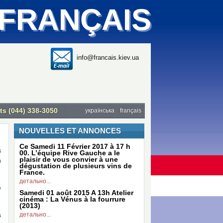
 FRANÇAIS
info@francais.kiev.ua
ts (044) 338-3050
українська
français
NOUVELLES ET ANNONCES
Ce Samedi 11 Février 2017 à 17 h
s
00. L’équipe Rive Gauche a le
plaisir de vous convier à une
n
dégustation de plusieurs vins de
France.
детально...
e
Samedi 01 août 2015 A 13h Atelier
cinéma : La Vénus à la fourrure
(2013)
a
детально...