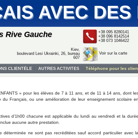
AIS AVEC DES
+38 095 8280141
is Rive Gauche
+38 096 8142514
+38 073 1046422
Kiev,
Voir sur la carte
boulevard Lesi Ukrainki, 26, bureau
607
ONS CLIENTÉLE
AUTRES ACTIVITES
Téléphone pour les clien
NFANTS » pour les élèves de 7 à 11 ans, et de 11 à 14 ans, dont le
e du Français, ou une amélioration de leur enseignement scolaire e
lectives d’1h00 chacune est applicable du lundi au vendredi et la duré
inclue aucune autre prestation.
e déterminée ne sont pas recréditées sauf accord particulier avec l