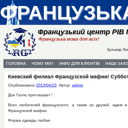
ФРАНЦУЗЬК
Французький центр РІВ
Французька мова для всіх!
бульвар Лес
ГОЛОВНА
ЧОМУ МИ?
ІНФО ДЛЯ КЛІЄНТІВ
НАШІ ЗАХ
Киевский филиал Французской мафии! Суббота,
Опубликовано
2013/04/23
.
Автор:
admin
Дон Гаэль приглашает !
Всех любителей французского, а также их друзей, ждем в
Французской мафии.
Форма одежды любая.