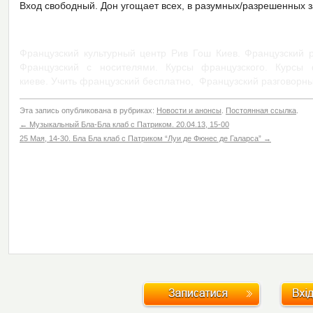
Вход свободный. Дон угощает всех, в разумных/разрешенных
Французский культурный центр Рив Гош Киев. Французский р
Французский с носителями. Курсы французского. Курсы 
киеве. Учить французский бесплатно, Французский разговорны
Эта запись опубликована в рубриках:
Новости и анонсы
.
Постоянная ссылка
.
←
Музыкальный Бла-Бла клаб с Патриком. 20.04.13, 15-00
25 Мая, 14-30. Бла Бла клаб с Патриком “Луи де Фюнес де Галарса”
→