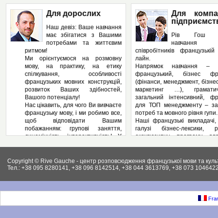
Для дорослих
Для компа
підприємст
Наш девіз: Ваше навчання
має збігатися з Вашими
Рів Гош п
потребами та життєвим
навчання
ритмом!
співробітників французькі
Ми орієнтуємося на розмовну
лайн.
мову, на практику, на етику
Напрямок навчання – з
спілкування, особливості
французький, бізнес фра
французьких мовних конструкцій,
(фінанси, менеджмент, бізнес
розвиток Ваших здібностей,
маркетинг …), грамат
Вашого потенціалу!
загальний інтенсивний, фр
Нас цікавить, для чого Ви вивчаєте
для ТОП менеджменту – за
французьку мову, і ми робимо все,
потреб та мовного рівня гупи.
щоб відповідати Вашим
Наші французькі викладачі,
побажанням: групові заняття,
галузі бізнес-лексики, р
динамічність, інтерактивність! У
ексклюзивну програму дл
нас – Ви не пасивний слухач, а
підприємства, яка може вклю
повноправний учасник
аспекти ділової французьк
педагогічного процесу! І як
Вашому підприємстві: у
Copyright © Rive Gauche - центр розповсюдження французької мови та куль
результат – вільне володіння
контрактів, укладання д
Тел.: +38 095 8280141, +38 096 8142514, +38 044 3613769, +38 073 1046422
французькою мовою. І ми
ведення внутрішньої фі
працюємо на результат, а не на
документації, ведення пер
кількість пройдених сторінок у
конференцій, маркетинг, бухг
підручниках.
як і елементи права (ц
Fran
Крім того, Рів Гош пропонує
господарське та інших.).
різноманітні факультативні
Крім того, різноманітні фак