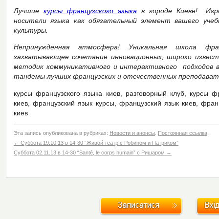
Лучшие
курсы французского языка
в городе Киеве! Игро
носители языка как обязательный элемент вашего учеб
культуры.
Непринужденная атмосфера! Уникальная школа фра
захватывающее сочетание инновационных, широко известн
методик коммуникативного и интерактивного подходов в 
тандемы лучших французских и отечественных преподават
курсы французского языка киев, разговорный клуб, курсы ф
киев, французский язык курсы, французский язык киев, фран
киев
Эта запись опубликована в рубриках:
Новости и анонсы
.
Постоянная ссылка
.
←
Суббота 19.10.13 в 14-30 “Живой театр с Робином и Патриком”
Суббота 02.11.13 в 14-30 “Santé, le corps humain” с Ришаром
→