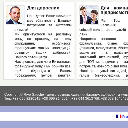
Для дорослих
Для компа
підприємст
Наш девіз: Ваше навчання
має збігатися з Вашими
Рів Гош п
потребами та життєвим
навчання
ритмом!
співробітників французькі
Ми орієнтуємося на розмовну
лайн.
мову, на практику, на етику
Напрямок навчання – з
спілкування, особливості
французький, бізнес фра
французьких мовних конструкцій,
(фінанси, менеджмент, бізнес
розвиток Ваших здібностей,
маркетинг …), грамат
Вашого потенціалу!
загальний інтенсивний, фр
Нас цікавить, для чого Ви вивчаєте
для ТОП менеджменту – за
французьку мову, і ми робимо все,
потреб та мовного рівня гупи.
щоб відповідати Вашим
Наші французькі викладачі,
побажанням: групові заняття,
галузі бізнес-лексики, р
динамічність, інтерактивність! У
ексклюзивну програму дл
нас – Ви не пасивний слухач, а
підприємства, яка може вклю
повноправний учасник
аспекти ділової французьк
педагогічного процесу! І як
Вашому підприємстві: у
Copyright © Rive Gauche - центр розповсюдження французької мови та куль
результат – вільне володіння
контрактів, укладання д
Тел.: +38 095 8280141, +38 096 8142514, +38 044 3613769, +38 073 1046422
французькою мовою. І ми
ведення внутрішньої фі
працюємо на результат, а не на
документації, ведення пер
кількість пройдених сторінок у
конференцій, маркетинг, бухг
підручниках.
як і елементи права (ц
Fran
Крім того, Рів Гош пропонує
господарське та інших.).
різноманітні факультативні
Крім того, різноманітні фак