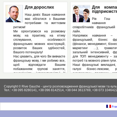
Для дорослих
Для компа
підприємст
Наш девіз: Ваше навчання
має збігатися з Вашими
Рів Гош п
потребами та життєвим
навчання
ритмом!
співробітників французькі
Ми орієнтуємося на розмовну
лайн.
мову, на практику, на етику
Напрямок навчання – з
спілкування, особливості
французький, бізнес фра
французьких мовних конструкцій,
(фінанси, менеджмент, бізнес
розвиток Ваших здібностей,
маркетинг …), грамат
Вашого потенціалу!
загальний інтенсивний, фр
Нас цікавить, для чого Ви вивчаєте
для ТОП менеджменту – за
французьку мову, і ми робимо все,
потреб та мовного рівня гупи.
щоб відповідати Вашим
Наші французькі викладачі,
побажанням: групові заняття,
галузі бізнес-лексики, р
динамічність, інтерактивність! У
ексклюзивну програму дл
нас – Ви не пасивний слухач, а
підприємства, яка може вклю
повноправний учасник
аспекти ділової французьк
педагогічного процесу! І як
Вашому підприємстві: у
Copyright © Rive Gauche - центр розповсюдження французької мови та куль
результат – вільне володіння
контрактів, укладання д
Тел.: +38 095 8280141, +38 096 8142514, +38 044 3613769, +38 073 1046422
французькою мовою. І ми
ведення внутрішньої фі
працюємо на результат, а не на
документації, ведення пер
кількість пройдених сторінок у
конференцій, маркетинг, бухг
підручниках.
як і елементи права (ц
Fran
Крім того, Рів Гош пропонує
господарське та інших.).
різноманітні факультативні
Крім того, різноманітні фак