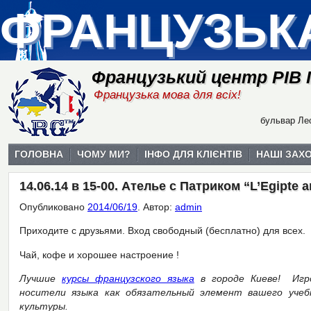
ФРАНЦУЗЬК
Французький центр РІВ
Французька мова для всіх!
бульвар Лес
ГОЛОВНА
ЧОМУ МИ?
ІНФО ДЛЯ КЛІЄНТІВ
НАШІ ЗАХ
14.06.14 в 15-00. Ателье с Патриком “L’Egipte 
Опубликовано
2014/06/19
.
Автор:
admin
Приходите с друзьями. Вход свободный (бесплатно) для всех.
Чай, кофе и хорошее настроение !
Лучшие
курсы французского языка
в городе Киеве! Игро
носители языка как обязательный элемент вашего учеб
культуры.