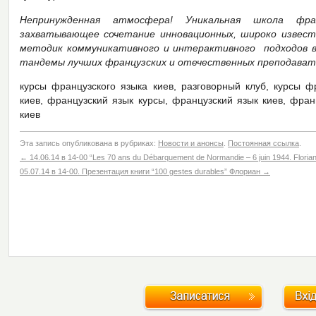
Непринужденная атмосфера! Уникальная школа фра
захватывающее сочетание инновационных, широко известн
методик коммуникативного и интерактивного подходов в 
тандемы лучших французских и отечественных преподават
курсы французского языка киев, разговорный клуб, курсы ф
киев, французский язык курсы, французский язык киев, фран
киев
Эта запись опубликована в рубриках:
Новости и анонсы
.
Постоянная ссылка
.
←
14.06.14 в 14-00 “Les 70 ans du Débarquement de Normandie – 6 juin 1944. Florian
05.07.14 в 14-00. Презентация книги “100 gestes durables” Флориан
→