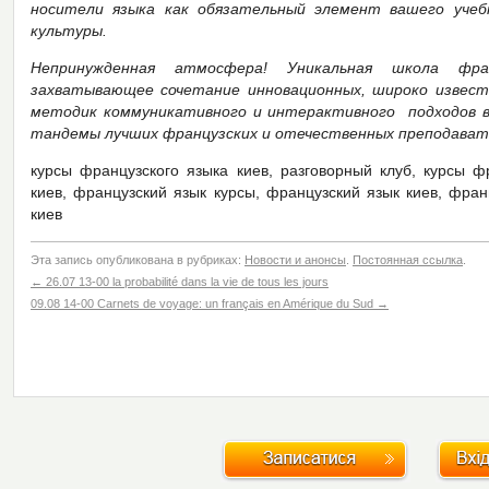
носители языка как обязательный элемент вашего учеб
культуры.
Непринужденная атмосфера! Уникальная школа фра
захватывающее сочетание инновационных, широко известн
методик коммуникативного и интерактивного подходов в 
тандемы лучших французских и отечественных преподават
курсы французского языка киев, разговорный клуб, курсы ф
киев, французский язык курсы, французский язык киев, фран
киев
Эта запись опубликована в рубриках:
Новости и анонсы
.
Постоянная ссылка
.
←
26.07 13-00 la probabilité dans la vie de tous les jours
09.08 14-00 Carnets de voyage: un français en Amérique du Sud
→