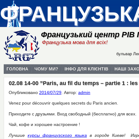
ФРАНЦУЗЬК
Французький центр РІВ
Французька мова для всіх!
бульвар Лес
ГОЛОВНА
ЧОМУ МИ?
ІНФО ДЛЯ КЛІЄНТІВ
НАШІ ЗАХ
02.08 14-00 ”Paris, au fil du temps – partie 1 : le
Опубликовано
2014/07/29
.
Автор:
admin
Venez pour découvrir quelques secrets du Paris ancien.
Приходите с друзьями. Вход свободный (бесплатно) для всех.
Чай, кофе и хорошее настроение !
Лучшие
курсы французского языка
в городе Киеве! Игро