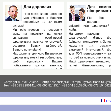
Для дорослих
Для компа
підприємст
Наш девіз: Ваше навчання
має збігатися з Вашими
Рів Гош п
потребами та життєвим
навчання
ритмом!
співробітників французькі
Ми орієнтуємося на розмовну
лайн.
мову, на практику, на етику
Напрямок навчання – з
спілкування, особливості
французький, бізнес фра
французьких мовних конструкцій,
(фінанси, менеджмент, бізнес
розвиток Ваших здібностей,
маркетинг …), грамат
Вашого потенціалу!
загальний інтенсивний, фр
Нас цікавить, для чого Ви вивчаєте
для ТОП менеджменту – за
французьку мову, і ми робимо все,
потреб та мовного рівня гупи.
щоб відповідати Вашим
Наші французькі викладачі,
побажанням: групові заняття,
галузі бізнес-лексики, р
динамічність, інтерактивність! У
ексклюзивну програму дл
нас – Ви не пасивний слухач, а
підприємства, яка може вклю
повноправний учасник
аспекти ділової французьк
педагогічного процесу! І як
Вашому підприємстві: у
Copyright © Rive Gauche - центр розповсюдження французької мови та куль
результат – вільне володіння
контрактів, укладання д
Тел.: +38 095 8280141, +38 096 8142514, +38 044 3613769, +38 073 1046422
французькою мовою. І ми
ведення внутрішньої фі
працюємо на результат, а не на
документації, ведення пер
кількість пройдених сторінок у
конференцій, маркетинг, бухг
підручниках.
як і елементи права (ц
Fran
Крім того, Рів Гош пропонує
господарське та інших.).
різноманітні факультативні
Крім того, різноманітні фак