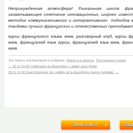
Непринужденная атмосфера! Уникальная школа фра
захватывающее сочетание инновационных, широко известн
методик коммуникативного и интерактивного подходов в 
тандемы лучших французских и отечественных преподават
курсы французского языка киев, разговорный клуб, курсы ф
киев, французский язык курсы, французский язык киев, фран
киев
Эта запись опубликована в рубриках:
Новости и анонсы
.
Постоянная ссылка
.
←
22.11 14-00 Célébration du Beaujolais! L`atelier avec Robin
06.11 14-00 Sujet historique: les oubliés de la deuxièmes guerre mondiale.
→