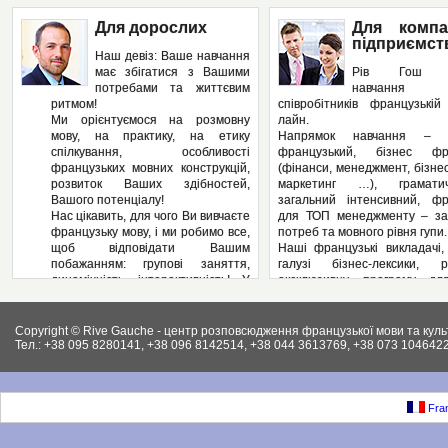
Для дорослих
Для компа
підприємст
Наш девіз: Ваше навчання
має збігатися з Вашими
Рів Гош п
потребами та життєвим
навчання
ритмом!
співробітників французькі
Ми орієнтуємося на розмовну
лайн.
мову, на практику, на етику
Напрямок навчання – з
спілкування, особливості
французький, бізнес фра
французьких мовних конструкцій,
(фінанси, менеджмент, бізнес
розвиток Ваших здібностей,
маркетинг …), грамат
Вашого потенціалу!
загальний інтенсивний, фр
Нас цікавить, для чого Ви вивчаєте
для ТОП менеджменту – за
французьку мову, і ми робимо все,
потреб та мовного рівня гупи.
щоб відповідати Вашим
Наші французькі викладачі,
побажанням: групові заняття,
галузі бізнес-лексики, р
динамічність, інтерактивність! У
ексклюзивну програму дл
нас – Ви не пасивний слухач, а
підприємства, яка може вклю
повноправний учасник
аспекти ділової французьк
педагогічного процесу! І як
Вашому підприємстві: у
Copyright © Rive Gauche - центр розповсюдження французької мови та куль
результат – вільне володіння
контрактів, укладання д
Тел.: +38 095 8280141, +38 096 8142514, +38 044 3613769, +38 073 1046422
французькою мовою. І ми
ведення внутрішньої фі
працюємо на результат, а не на
документації, ведення пер
кількість пройдених сторінок у
конференцій, маркетинг, бухг
підручниках.
як і елементи права (ц
Fran
Крім того, Рів Гош пропонує
господарське та інших.).
різноманітні факультативні
Крім того, різноманітні фак