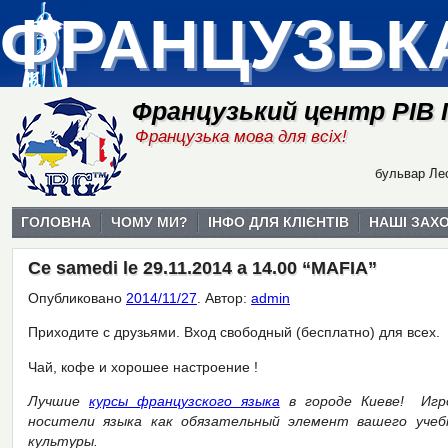
ФРАНЦУЗЬК
Французький центр РІВ
Французька мова для всіх!
бульвар Лес
ГОЛОВНА
ЧОМУ МИ?
ІНФО ДЛЯ КЛІЄНТІВ
НАШІ ЗАХ
Ce samedi le 29.11.2014 a 14.00 “MAFIA”
Опубликовано
2014/11/27
.
Автор:
admin
Приходите с друзьями. Вход свободный (бесплатно) для всех.
Чай, кофе и хорошее настроение !
Лучшие
курсы французского языка
в городе Киеве! Игро
носители языка как обязательный элемент вашего учеб
культуры.