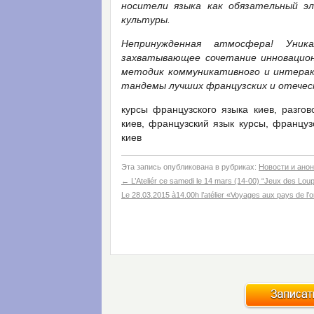
носители языка как обязательный э
культуры.
Непринужденная атмосфера! Уник
захватывающее сочетание инновацион
методик коммуникативного и интерак
тандемы лучших французских и отечес
курсы французского языка киев, разгов
киев, французский язык курсы, француз
киев
Эта запись опубликована в рубриках:
Новости и ано
←
L’Ateliér ce samedi le 14 mars (14-00) “Jeux des Lo
Le 28.03.2015 à14.00h l’atélier «Voyages aux pays de l