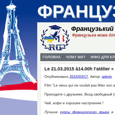
ФРАНЦУ
Французький
Французька мова для
ГОЛОВНА
ЧОМУ МИ?
ІНФО ДЛЯ КЛ
Le 21.03.2015 à14.00h l’atélier 
Опубликовано
2015/03/17
.
Автор:
admin
Film “Le vieux qui ne voulait pas fêter son 
Приходите с друзьями. Вход свободный (
Чай, кофе и хорошее настроение !
Лучшие
курсы французского языка
в 