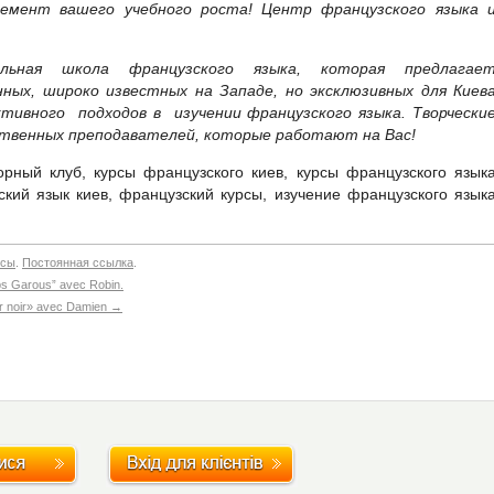
лемент вашего учебного роста! Центр французского языка 
альная школа французского языка, которая предлагае
ных, широко известных на Западе, но эксклюзивных для Киев
тивного подходов в изучении французского языка. Творчески
твенных преподавателей, которые работают на Вас!
орный клуб, курсы французского киев, курсы французского язык
ский язык киев, французский курсы, изучение французского язык
нсы
.
Постоянная ссылка
.
ups Garous” avec Robin.
’or noir» avec Damien
→