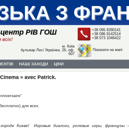
ЗЬКА З ФРА
+38 095 8280141
 центр РІВ ГОШ
+38 096 8142514
+38 073 1046422
 всіх!
м. Київ
Показати на мапі
бульвар Лесі Українки, 26, оф.
607
ІЄНТІВ
НАШІ ЗАХОДИ
ЦІНИ
« Cinema » avec Patrick.
anniversaire”
бесплатно) для всех.
городе Киеве! Игровые диалоги, ролевые игры, французы 