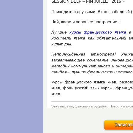
SESSION DELF – FIN JUILLET 2015 »
Приходите с друзьями. Вход свободный (
Чай, кофе и хорошее настроение !
Лучшие
курсы французского языка
в 
носители языка как обязательный э
культуры.
Непринужденная атмосфера! Уник
захватывающее сочетание инновацион
методик коммуникативного и интерак
тандемы лучших французских и отечес
курсы французского языка киев, разгов
киев, французский язык курсы, француз
киев
Эта запись опубликована в рубриках:
Новости и ано
←
L’atelier avec Olivier le 11.04.2015 à 14.00h : “Actualite
L’atelier avec Damien le 25.04.2015 à 14.30h “En Avant 