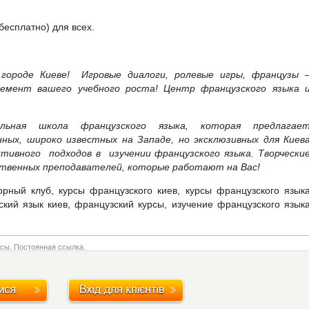
бесплатно) для всех.
городе Киеве! Игровые диалоги, ролевые игры, французы 
лемент вашего учебного роста! Центр французского языка 
альная школа французского языка, которая предлагае
ных, широко известных на Западе, но эксклюзивных для Киев
тивного подходов в изучении французского языка. Творчески
твенных преподавателей, которые работают на Вас!
орный клуб, курсы французского киев, курсы французского язык
ский язык киев, французский курсы, изучение французского язык
нсы
.
Постоянная ссылка
.
 et relations internnationales”
la musique”
→