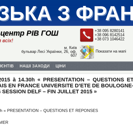
ЗЬКА З ФРА
+38 095 8280141
 центр РІВ ГОШ
+38 096 8142514
+38 073 1046422
 всіх!
м. Київ
Показати на мапі
бульвар Лесі Українки, 26, оф.
607
ІЄНТІВ
НАШІ ЗАХОДИ
ЦІНИ
04.2015 à 14.30h « PRESENTATION – QUESTIONS E
S EN FRANCE UNIVERSITE D’ETE DE BOULOGNE
 SESSION DELF – FIN JUILLET 2015 »
 14.30h « PRESENTATION – QUESTIONS ET REPONSES
-MER