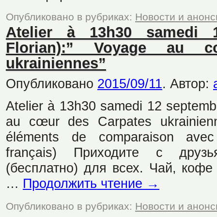
Опубликовано в рубриках:
Новости и анон
Atelier à 13h30 samedi 
Florian):” Voyage au 
ukrainiennes”
Опубликовано
2015/09/11
.
Автор:
Atelier à 13h30 samedi 12 septembr
au cœur des Carpates ukrainienn
éléments de comparaison ave
français) Приходите с друз
(бесплатно) для всех. Чай, кофе
…
Продолжить чтение
→
Опубликовано в рубриках:
Новости и анон