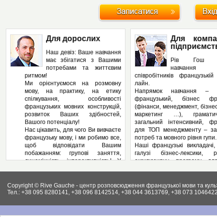
Для дорослих
Для компа
підприємст
Наш девіз: Ваше навчання
має збігатися з Вашими
Рів Гош п
потребами та життєвим
навчання
ритмом!
співробітників французькі
Ми орієнтуємося на розмовну
лайн.
мову, на практику, на етику
Напрямок навчання – з
спілкування, особливості
французький, бізнес фра
французьких мовних конструкцій,
(фінанси, менеджмент, бізнес
розвиток Ваших здібностей,
маркетинг …), грамат
Вашого потенціалу!
загальний інтенсивний, фр
Нас цікавить, для чого Ви вивчаєте
для ТОП менеджменту – за
французьку мову, і ми робимо все,
потреб та мовного рівня гупи.
щоб відповідати Вашим
Наші французькі викладачі,
побажанням: групові заняття,
галузі бізнес-лексики, р
динамічність, інтерактивність! У
ексклюзивну програму дл
нас – Ви не пасивний слухач, а
підприємства, яка може вклю
повноправний учасник
аспекти ділової французьк
педагогічного процесу! І як
Вашому підприємстві: у
Copyright © Rive Gauche - центр розповсюдження французької мови та куль
результат – вільне володіння
контрактів, укладання д
Тел.: +38 095 8280141, +38 096 8142514, +38 044 3613769, +38 073 1046422
французькою мовою. І ми
ведення внутрішньої фі
працюємо на результат, а не на
документації, ведення пер
кількість пройдених сторінок у
конференцій, маркетинг, бухг