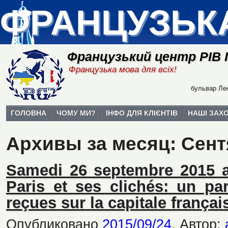
ФРАНЦУЗЬК
Французький центр РІВ
Французька мова для всіх!
бульвар Лес
ГОЛОВНА
ЧОМУ МИ?
ІНФО ДЛЯ КЛІЄНТІВ
НАШІ ЗАХ
Архивы за месяц:
Сент
Samedi 26 septembre 2015 a
Paris et ses clichés: un par
reçues sur la capitale frança
Опубликовано
2015/09/24
.
Автор: