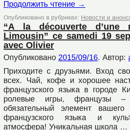
Продолжить чтение
→
Опубликовано в рубриках:
Новости и анон
“A la découverte d’une r
Limousin” ce samedi 19 se
avec Olivier
Опубликовано
2015/09/16
.
Автор:
Приходите с друзьями. Вход сво
всех. Чай, кофе и хорошее нас
французского языка в городе К
ролевые игры, французы –
обязательный элемент вашего 
французского языка и куль
атмосфера! Уникальная школа …