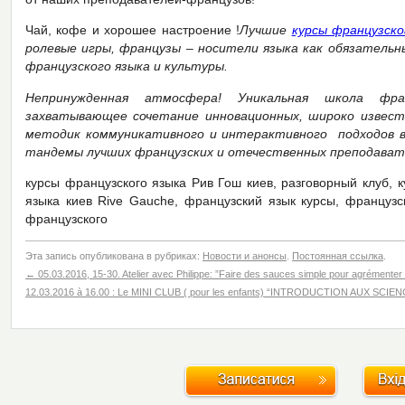
Чай, кофе и хорошее настроение !
Лучшие
курсы французско
ролевые игры, французы – носители языка как обязатель
французского языка и культуры.
Непринужденная атмосфера! Уникальная школа фра
захватывающее сочетание инновационных, широко известн
методик коммуникативного и интерактивного подходов в 
тандемы лучших французских и отечественных преподават
курсы французского языка Рив Гош киев, разговорный клуб, 
языка киев Rive Gauche, французский язык курсы, французс
французского
Эта запись опубликована в рубриках:
Новости и анонсы
.
Постоянная ссылка
.
←
05.03.2016, 15-30. Atelier avec Philippe: ”Faire des sauces simple pour agrémenter 
12.03.2016 à 16.00 : Le MINI CLUB ( pour les enfants) “INTRODUCTION AUX SC