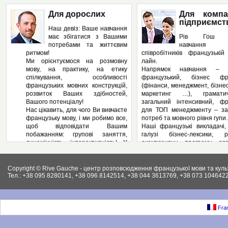
Для дорослих
Для компа
підприємст
Наш девіз: Ваше навчання
має збігатися з Вашими
Рів Гош п
потребами та життєвим
навчання
ритмом!
співробітників французькі
Ми орієнтуємося на розмовну
лайн.
мову, на практику, на етику
Напрямок навчання – з
спілкування, особливості
французький, бізнес фра
французьких мовних конструкцій,
(фінанси, менеджмент, бізнес
розвиток Ваших здібностей,
маркетинг …), грамат
Вашого потенціалу!
загальний інтенсивний, фр
Нас цікавить, для чого Ви вивчаєте
для ТОП менеджменту – за
французьку мову, і ми робимо все,
потреб та мовного рівня гупи.
щоб відповідати Вашим
Наші французькі викладачі,
побажанням: групові заняття,
галузі бізнес-лексики, р
динамічність, інтерактивність! У
ексклюзивну програму дл
нас – Ви не пасивний слухач, а
підприємства, яка може вклю
повноправний учасник
аспекти ділової французьк
педагогічного процесу! І як
Вашому підприємстві: у
Copyright © Rive Gauche - центр розповсюдження французької мови та куль
результат – вільне володіння
контрактів, укладання д
Тел.: +38 095 8280141, +38 096 8142514, +38 044 3613769, +38 073 1046422
французькою мовою. І ми
ведення внутрішньої фі
працюємо на результат, а не на
документації, ведення пер
кількість пройдених сторінок у
конференцій, маркетинг, бухг
підручниках.
як і елементи права (ц
Fran
Крім того, Рів Гош пропонує
господарське та інших.).
різноманітні факультативні
Крім того, різноманітні фак