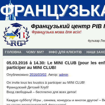
ФРАНЦУЗЬК
Французький центр РІВ
Французька мова для всіх!
бульвар Лес
ГОЛОВНА
ЧОМУ МИ?
ІНФО ДЛЯ КЛІЄНТІВ
НАШІ ЗАХ
05.03.2016 à 14.30: Le MINI CLUB (pour les enfa
participer au MINI CLUB!
Опубликовано
2016/03/02
.
Автор:
admin
On invite tous les loustics à participer au MINI CLUB!
Французский Детский Клуб!
Вход свободный – бесплатно для всех деток!
Каждую субботу! Игры , синема, конкурсы и многое другое! – 
от наших преподавателей-французов!