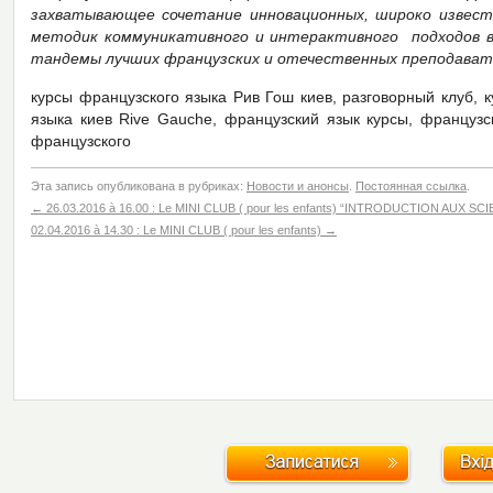
захватывающее сочетание инновационных, широко известн
методик коммуникативного и интерактивного подходов в 
тандемы лучших французских и отечественных преподават
курсы французского языка Рив Гош киев, разговорный клуб, 
языка киев Rive Gauche, французский язык курсы, французс
французского
Эта запись опубликована в рубриках:
Новости и анонсы
.
Постоянная ссылка
.
←
26.03.2016 à 16.00 : Le MINI CLUB ( pour les enfants) “INTRODUCTION AUX 
02.04.2016 à 14.30 : Le MINI CLUB ( pour les enfants)
→