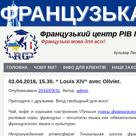
ФРАНЦУЗЬК
Французький центр РІВ
Французька мова для всіх!
бульвар Лес
ГОЛОВНА
ЧОМУ МИ?
ІНФО ДЛЯ КЛІЄНТІВ
НАШІ ЗАХ
02.04.2016, 15.30. “ Louis XIV“ avec Olivier.
Опубликовано
2016/03/31
.
Автор:
admin
Приходите с друзьями. Вход свободный для всех!
Чай, кофе и хорошее настроение !
Лучшие
курсы французско
ролевые игры, французы – носители языка как обязатель
французского языка и культуры.
Непринужденная атмосфера! Уникальная школа фра