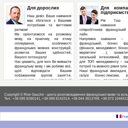
Для дорослих
Для компа
підприємст
Наш девіз: Ваше навчання
має збігатися з Вашими
Рів Гош п
потребами та життєвим
навчання
ритмом!
співробітників французькі
Ми орієнтуємося на розмовну
лайн.
мову, на практику, на етику
Напрямок навчання – з
спілкування, особливості
французький, бізнес фра
французьких мовних конструкцій,
(фінанси, менеджмент, бізнес
розвиток Ваших здібностей,
маркетинг …), грамат
Вашого потенціалу!
загальний інтенсивний, фр
Нас цікавить, для чого Ви вивчаєте
для ТОП менеджменту – за
французьку мову, і ми робимо все,
потреб та мовного рівня гупи.
щоб відповідати Вашим
Наші французькі викладачі,
побажанням: групові заняття,
галузі бізнес-лексики, р
динамічність, інтерактивність! У
ексклюзивну програму дл
нас – Ви не пасивний слухач, а
підприємства, яка може вклю
повноправний учасник
аспекти ділової французьк
педагогічного процесу! І як
Вашому підприємстві: у
Copyright © Rive Gauche - центр розповсюдження французької мови та куль
результат – вільне володіння
контрактів, укладання д
Тел.: +38 095 8280141, +38 096 8142514, +38 044 3613769, +38 073 1046422
французькою мовою. І ми
ведення внутрішньої фі
працюємо на результат, а не на
документації, ведення пер
кількість пройдених сторінок у
конференцій, маркетинг, бухг
підручниках.
як і елементи права (ц
Fran
Крім того, Рів Гош пропонує
господарське та інших.).
різноманітні факультативні
Крім того, різноманітні фак