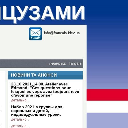
НЦУЗАМИ
info@francais.kiev.ua
українська
français
НОВИНИ ТА АНОНСИ
23.10.2021,14.00, Atelier avec
Edmond: “Ces questions pour
lesquelles vous avez toujours rêvé
d’avoir une réponse”
детально...
,
Набор 2021 в группы для
р
взрослых и детей,
индивидуальные уроки.
детально...
т
детально...