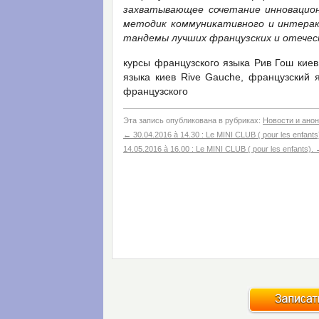
захватывающее сочетание инновацион
методик коммуникативного и интерак
тандемы лучших французских и отечес
курсы французского языка Рив Гош киев
языка киев Rive Gauche, французский я
французского
Эта запись опубликована в рубриках:
Новости и ано
←
30.04.2016 à 14.30 : Le MINI CLUB ( pour les enfants
14.05.2016 à 16.00 : Le MINI CLUB ( pour les enfants).