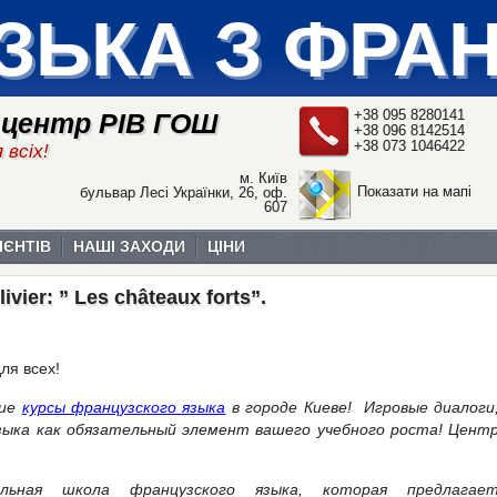
ЗЬКА З ФРА
+38 095 8280141
 центр РІВ ГОШ
+38 096 8142514
+38 073 1046422
 всіх!
м. Київ
Показати на мапі
бульвар Лесі Українки, 26, оф.
607
ІЄНТІВ
НАШІ ЗАХОДИ
ЦІНИ
livier: ” Les châteaux forts”.
ля всех!
шие
курсы французского языка
в городе Киеве! Игровые диалоги
зыка как обязательный элемент вашего учебного роста! Цент
альная школа французского языка, которая предлагае