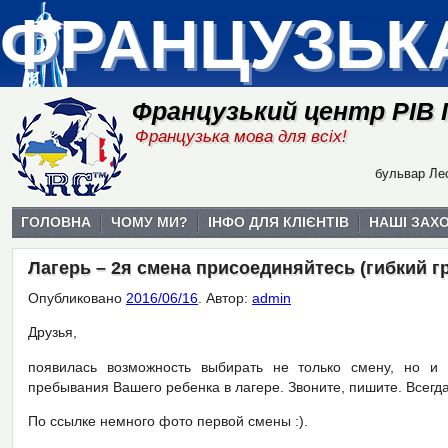
ФРАНЦУЗЬК
Французький центр РІВ
Французька мова для всіх!
бульвар Лес
ГОЛОВНА
ЧОМУ МИ?
ІНФО ДЛЯ КЛІЄНТІВ
НАШІ ЗАХ
Лагерь – 2я смена присоединяйтесь (гибкий гр
Опубликовано
2016/06/16
.
Автор:
admin
Друзья,
появилась возможность выбирать не только смену, но и
пребывания Вашего ребенка в лагере. Звоните, пишите. Всегд
По ссылке немного фото первой смены :).