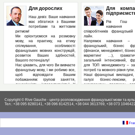
Для дорослих
Для компа
підприємст
Наш девіз: Ваше навчання
має збігатися з Вашими
Рів Гош п
потребами та життєвим
навчання
ритмом!
співробітників французькі
Ми орієнтуємося на розмовну
лайн.
мову, на практику, на етику
Напрямок навчання – з
спілкування, особливості
французький, бізнес фра
французьких мовних конструкцій,
(фінанси, менеджмент, бізнес
розвиток Ваших здібностей,
маркетинг …), грамат
Вашого потенціалу!
загальний інтенсивний, фр
Нас цікавить, для чого Ви вивчаєте
для ТОП менеджменту – за
французьку мову, і ми робимо все,
потреб та мовного рівня гупи.
щоб відповідати Вашим
Наші французькі викладачі,
побажанням: групові заняття,
галузі бізнес-лексики, р
динамічність, інтерактивність! У
ексклюзивну програму дл
нас – Ви не пасивний слухач, а
підприємства, яка може вклю
повноправний учасник
аспекти ділової французьк
педагогічного процесу! І як
Вашому підприємстві: у
Copyright © Rive Gauche - центр розповсюдження французької мови та куль
результат – вільне володіння
контрактів, укладання д
Тел.: +38 095 8280141, +38 096 8142514, +38 044 3613769, +38 073 1046422
французькою мовою. І ми
ведення внутрішньої фі
працюємо на результат, а не на
документації, ведення пер
кількість пройдених сторінок у
конференцій, маркетинг, бухг
підручниках.
як і елементи права (ц
Fran
Крім того, Рів Гош пропонує
господарське та інших.).
різноманітні факультативні
Крім того, різноманітні фак