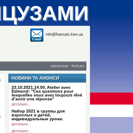
НЦУЗАМИ
info@francais.kiev.ua
українська
français
НОВИНИ ТА АНОНСИ
з
23.10.2021,14.00, Atelier avec
Edmond: “Ces questions pour
lesquelles vous avez toujours rêvé
d’avoir une réponse”
детально...
Набор 2021 в группы для
взрослых и детей,
о
индивидуальные уроки.
детально...
детально...