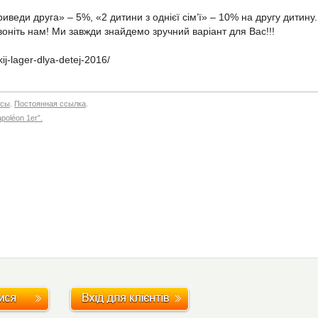
иведи друга» – 5%, «2 дитини з однієї сім’ї» – 10% на другу дитину.
звоніть нам! Ми завжди знайдемо зручний варіант для Вас!!!
kij-lager-dlya-detej-2016/
нсы
.
Постоянная ссылка
.
apoléon 1er”.