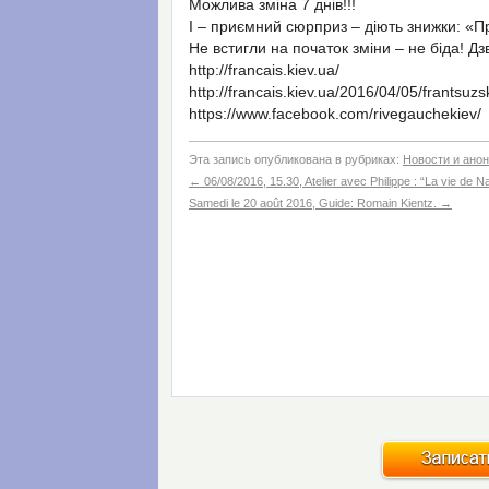
Можлива зміна 7 днів!!!
І – приємний сюрприз – діють знижки: «Пр
Не встигли на початок зміни – не біда! Д
http://francais.kiev.ua/
http://francais.kiev.ua/2016/04/05/frantsuzs
https://www.facebook.com/rivegauchekiev/
Эта запись опубликована в рубриках:
Новости и ано
←
06/08/2016, 15.30, Atelier avec Philippe : “La vie de N
Samedi le 20 août 2016, Guide: Romain Kientz.
→