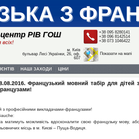
ЗЬКА З ФРА
+38 095 8280141
 центр РІВ ГОШ
+38 096 8142514
+38 073 1046422
 всіх!
м. Київ
Показати на мапі
бульвар Лесі Українки, 26, оф.
607
ІЄНТІВ
НАШІ ЗАХОДИ
ЦІНИ
28.08.2016. Французький мовний табір для дітей 
ранцузами!
тей з професійними викладачами-французами!
Gauche:
та матимуть можливість вдосконалити свою французьку мову, аб
льовничих місць в м. Києві – Пуща-Водиця.