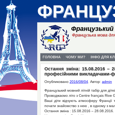
ФРАНЦУ
Французький
Французька мова для
ГОЛОВНА
ЧОМУ МИ?
ІНФО ДЛЯ КЛ
Остання зміна: 15.08.2016 – 
професійними викладачами-ф
Опубликовано
2016/08/04
.
Автор:
admin
Французький мовний літній табір для ді
Проводжаємо літо з Centre français Rive 
Ваші діти відчують атмосферу Франції 
почати знайомство з нею , в одному з ма
Остання зміна : 15.08.2016 – 28.08.2016.