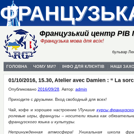
ФРАНЦУЗЬК
Французький центр РІВ
Французька мова для всіх!
бульвар Лес
ГОЛОВНА
ЧОМУ МИ?
ІНФО ДЛЯ КЛІЄНТІВ
НАШІ ЗАХ
01/10/2016, 15.30, Atelier avec Damien : “ La sor
Опубликовано
2016/09/28
.
Автор:
admin
Приходите с друзьями. Вход свободный для всех!
Чай, кофе и хорошее настроение !
Лучшие
курсы французско
ролевые игры, французы – носители языка как обязатель
французского языка и культуры.
Непринужденная атмосфера! Уникальная школа фра