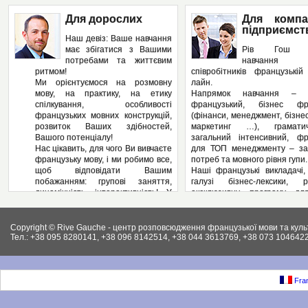
Для дорослих
Для компа
підприємст
Наш девіз: Ваше навчання
має збігатися з Вашими
Рів Гош п
потребами та життєвим
навчання
ритмом!
співробітників французькі
Ми орієнтуємося на розмовну
лайн.
мову, на практику, на етику
Напрямок навчання – з
спілкування, особливості
французький, бізнес фра
французьких мовних конструкцій,
(фінанси, менеджмент, бізнес
розвиток Ваших здібностей,
маркетинг …), грамат
Вашого потенціалу!
загальний інтенсивний, фр
Нас цікавить, для чого Ви вивчаєте
для ТОП менеджменту – за
французьку мову, і ми робимо все,
потреб та мовного рівня гупи.
щоб відповідати Вашим
Наші французькі викладачі,
побажанням: групові заняття,
галузі бізнес-лексики, р
динамічність, інтерактивність! У
ексклюзивну програму дл
нас – Ви не пасивний слухач, а
підприємства, яка може вклю
повноправний учасник
аспекти ділової французьк
педагогічного процесу! І як
Вашому підприємстві: у
Copyright © Rive Gauche - центр розповсюдження французької мови та куль
результат – вільне володіння
контрактів, укладання д
Тел.: +38 095 8280141, +38 096 8142514, +38 044 3613769, +38 073 1046422
французькою мовою. І ми
ведення внутрішньої фі
працюємо на результат, а не на
документації, ведення пер
кількість пройдених сторінок у
конференцій, маркетинг, бухг
підручниках.
як і елементи права (ц
Fran
Крім того, Рів Гош пропонує
господарське та інших.).
різноманітні факультативні
Крім того, різноманітні фак