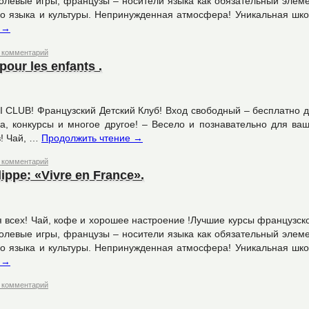
ролевые игры, французы – носители языка как обязательный элем
го языка и культуры. Непринужденная атмосфера! Уникальная шк
е
→
 комментарий
pour les enfants .
u MINI CLUB! Французский Детский Клуб! Вход свободный – бесплатно 
ма, конкурсы и многое другое! – Весело и познавательно для ва
в! Чай, …
Продолжить чтение
→
 комментарий
ilippe: «Vivre en France».
 всех! Чай, кофе и хорошее настроение !Лучшие курсы французск
ролевые игры, французы – носители языка как обязательный элем
го языка и культуры. Непринужденная атмосфера! Уникальная шк
е
→
 комментарий