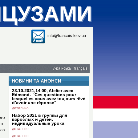
НЦУЗАМИ
info@francais.kiev.ua
українська
français
НОВИНИ ТА АНОНСИ
23.10.2021,14.00, Atelier avec
Edmond: “Ces questions pour
lesquelles vous avez toujours rêvé
d’avoir une réponse”
детально...
Набор 2021 в группы для
ого
взрослых и детей,
индивидуальные уроки.
ент
детально...
ола
детально...