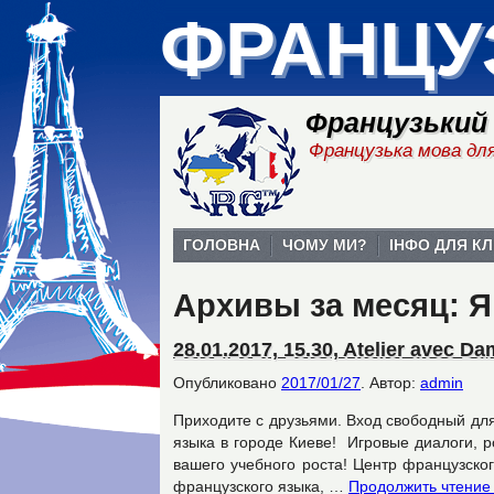
ФРАНЦУ
Французький
Французька мова для
ГОЛОВНА
ЧОМУ МИ?
ІНФО ДЛЯ КЛ
Архивы за месяц:
Я
28.01.2017, 15.30, Atelier avec D
Опубликовано
2017/01/27
.
Автор:
admin
Приходите с друзьями. Вход свободный для
языка в городе Киеве! Игровые диалоги, 
вашего учебного роста! Центр французско
французского языка, …
Продолжить чтени