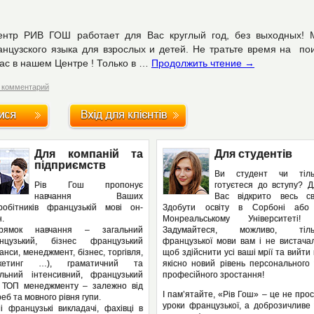
ентр РИВ ГОШ работает для Вас круглый год, без выходных!
нцузского языка для взрослых и детей. Не тратьте время на по
ас в нашем Центре ! Только в …
Продолжить чтение
→
 комментарий
Для компаній та
Для студентів
підприємств
Ви студент чи тіль
Рів Гош пропонує
готуєтеся до вступу? 
навчання Ваших
Вас відкрито весь сві
вробітників французькій мові он-
Здобути освіту в Сорбоні або
.
Монреальському Університеті!
рямок навчання – загальний
Задумайтеся, можливо, тіль
нцузький, бізнес французький
французької мови вам і не вистача
анси, менеджмент, бізнес, торгівля,
щоб здійснити усі ваші мрії та вийти
кетинг …), граматичний та
якісно новий рівень персонального
альний інтенсивний, французький
професійного зростання!
 ТОП менеджменту – залежно від
І пам’ятайте, «Рів Гош» – це не про
еб та мовного рівня гупи.
уроки французької, а доброзичливе
і французькі викладачі, фахівці в