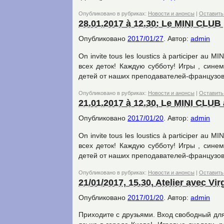
Опубликовано в рубриках:
Новости и анонсы
|
Оставить
28.01.2017 à 12.30: Le MINI CLUB 
Опубликовано
2017/01/27
.
Автор:
admin
On invite tous les loustics à participer a
всех деток! Каждую субботу! Игры , сине
детей от наших преподавателей-французо
Опубликовано в рубриках:
Новости и анонсы
|
Оставить
21.01.2017 à 12.30, Le MINI CLUB
Опубликовано
2017/01/20
.
Автор:
admin
On invite tous les loustics à participer a
всех деток! Каждую субботу! Игры , сине
детей от наших преподавателей-французо
Опубликовано в рубриках:
Новости и анонсы
|
Оставить
21/01/2017, 15.30, Atelier avec Vi
Опубликовано
2017/01/20
.
Автор:
admin
Приходите с друзьями. Вход свободный для