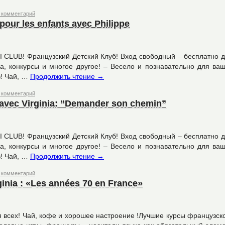
 комментарий
pour les enfants avec Philippe
u MINI CLUB! Французский Детский Клуб! Вход свободный – бесплатно 
ма, конкурсы и многое другое! – Весело и познавательно для ва
в! Чай, …
Продолжить чтение
→
 комментарий
 avec Virginia: ”Demander son chemin”
u MINI CLUB! Французский Детский Клуб! Вход свободный – бесплатно 
ма, конкурсы и многое другое! – Весело и познавательно для ва
в! Чай, …
Продолжить чтение
→
 комментарий
rginia : «Les années 70 en France»
 всех! Чай, кофе и хорошее настроение !Лучшие курсы французск