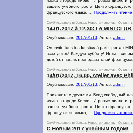
языка в городе Киеве! Игровые диалоги, 
вашего учебного роста! Центр французско
французского языка, …
Продолжить чтени
Опубликовано в рубриках:
Новости и анонсы
|
Оставить
14.01.2017 à 12.30: Le MINI CLUB 
Опубликовано
2017/01/13
.
Автор:
admin
On invite tous les loustics à participer a
всех деток! Каждую субботу! Игры , сине
детей от наших преподавателей-французо
Опубликовано в рубриках:
Новости и анонсы
|
Оставить
14/01/2017, 16.00, Atelier avec Ph
Опубликовано
2017/01/13
.
Автор:
admin
Приходите с друзьями. Вход свободный для
языка в городе Киеве! Игровые диалоги, 
вашего учебного роста! Центр французско
французского языка, …
Продолжить чтени
Опубликовано в рубриках:
Новости и анонсы
|
Оставить
С Новым 2017 учебным годом!