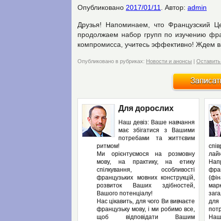
Опубликовано
2017/01/11
.
Автор:
admin
Друзья! Напоминаем, что Французский Ц
продолжаем набор групп по изучению фра
компромисса, учитесь эффективно! Ждем в
Опубликовано в рубриках:
Новости и анонсы
|
Оставить
Для дорослих
Наш девіз: Ваше навчання
має збігатися з Вашими
потребами та життєвим
ритмом!
спі
Ми орієнтуємося на розмовну
лайн
мову, на практику, на етику
Нап
спілкування, особливості
фра
французьких мовних конструкцій,
(фін
розвиток Ваших здібностей,
мар
Вашого потенціалу!
заг
Нас цікавить, для чого Ви вивчаєте
для
французьку мову, і ми робимо все,
потр
щоб відповідати Вашим
Наш