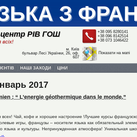
ЗЬКА З ФРА
+38 095 8280141
 центр РІВ ГОШ
+38 096 8142514
+38 073 1046422
 всіх!
м. Київ
Показати на мапі
бульвар Лесі Українки, 26, оф.
607
ІЄНТІВ
НАШІ ЗАХОДИ
ЦІНИ
нварь 2017
amien : “ L’energie géothermique dans le monde.”
 всех! Чай, кофе и хорошее настроение !Лучшие курсы французск
ролевые игры, французы – носители языка как обязательный элем
го языка и культуры. Непринужденная атмосфера! Уникальная шк
е
→