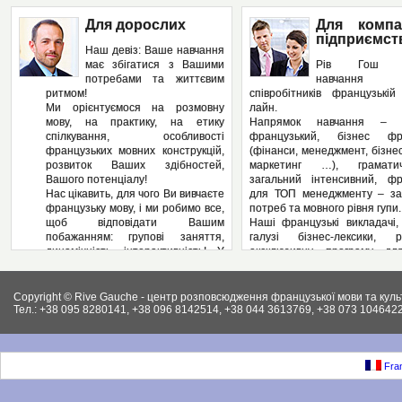
Для дорослих
Для компа
підприємст
Наш девіз: Ваше навчання
має збігатися з Вашими
Рів Гош п
потребами та життєвим
навчання
ритмом!
співробітників французькі
Ми орієнтуємося на розмовну
лайн.
мову, на практику, на етику
Напрямок навчання – з
спілкування, особливості
французький, бізнес фра
французьких мовних конструкцій,
(фінанси, менеджмент, бізнес
розвиток Ваших здібностей,
маркетинг …), грамат
Вашого потенціалу!
загальний інтенсивний, фр
Нас цікавить, для чого Ви вивчаєте
для ТОП менеджменту – за
французьку мову, і ми робимо все,
потреб та мовного рівня гупи.
щоб відповідати Вашим
Наші французькі викладачі,
побажанням: групові заняття,
галузі бізнес-лексики, р
динамічність, інтерактивність! У
ексклюзивну програму дл
нас – Ви не пасивний слухач, а
підприємства, яка може вклю
повноправний учасник
аспекти ділової французьк
педагогічного процесу! І як
Вашому підприємстві: у
Copyright © Rive Gauche - центр розповсюдження французької мови та куль
результат – вільне володіння
контрактів, укладання д
Тел.: +38 095 8280141, +38 096 8142514, +38 044 3613769, +38 073 1046422
французькою мовою. І ми
ведення внутрішньої фі
працюємо на результат, а не на
документації, ведення пер
кількість пройдених сторінок у
конференцій, маркетинг, бухг
підручниках.
як і елементи права (ц
Fran
Крім того, Рів Гош пропонує
господарське та інших.).
різноманітні факультативні
Крім того, різноманітні фак