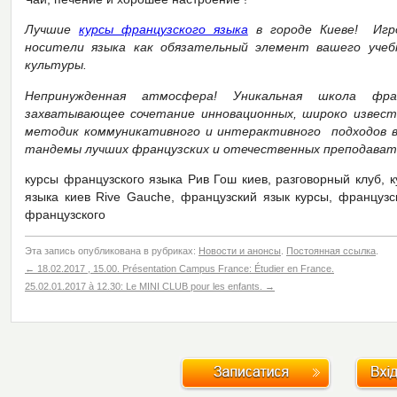
Лучшие
курсы французского языка
в городе Киеве! Игро
носители языка как обязательный элемент вашего учеб
культуры.
Непринужденная атмосфера! Уникальная школа фра
захватывающее сочетание инновационных, широко известн
методик коммуникативного и интерактивного подходов в 
тандемы лучших французских и отечественных преподават
курсы французского языка Рив Гош киев, разговорный клуб, 
языка киев Rive Gauche, французский язык курсы, французс
французского
Эта запись опубликована в рубриках:
Новости и анонсы
.
Постоянная ссылка
.
←
18.02.2017 , 15.00. Présentation Campus France: Étudier en France.
25.02.01.2017 à 12.30: Le MINI CLUB pour les enfants.
→