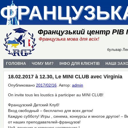
ФРАНЦУЗЬК
Французький центр РІВ
Французька мова для всіх!
бульвар Лес
ГОЛОВНА
ЧОМУ МИ?
ІНФО ДЛЯ КЛІЄНТІВ
НАШІ ЗАХ
18.02.2017 à 12.30, Le MINI CLUB avec Virginia
Опубликовано
2017/02/16
.
Автор:
admin
On invite tous les loustics à participer au MINI CLUB!
Французский Детский Клуб!
Вход свободный – бесплатно для всех деток!
Каждую субботу! Игры , синема, конкурсы и многое другое! – 
от наших преподавателей-французов!
Чай, печение и хорошее настроение !