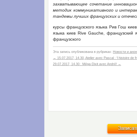
захватывающее сочетание инновацион
методик коммуникативного и интерак
тандемы лучших французских и отечес
курсы французского языка Рив Гош киев
языка киев Rive Gauche, французский я
французского
Эта запись опубликована в рубриках:
Новости и ано
←
15.07.2017, 14.30, Atelier avec Pascal : ‘l histoire de f
29.07.2017, 14.30 : Méga-Dixit avec André!
→