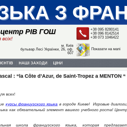
ЗЬКА З ФРА
+38 095 8280141
 центр РІВ ГОШ
+38 096 8142514
+38 073 1046422
 всіх!
м. Київ
Показати на мапі
бульвар Лесі Українки, 26, оф.
607
ІЄНТІВ
НАШІ ЗАХОДИ
ЦІНИ
Pascal : “la Côte d’Azur, de Saint-Tropez a MENTON “
ля всех!
шие
курсы французского языка
в городе Киеве! Игровые диалоги
зыка как обязательный элемент вашего учебного роста! Цент
альная школа французского языка, которая предлагае