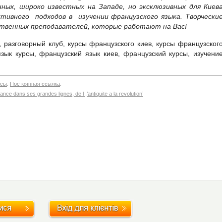
ных, широко известных на Западе, но эксклюзивных для Киев
тивного подходов в изучении французского языка. Творчески
твенных преподавателей, которые работают на Вас!
, разговорный клуб, курсы французского киев, курсы французског
зык курсы, французский язык киев, французский курсы, изучени
нсы
.
Постоянная ссылка
.
rance dans ses grandes lignes, de l ,’antiquite a la revolution’