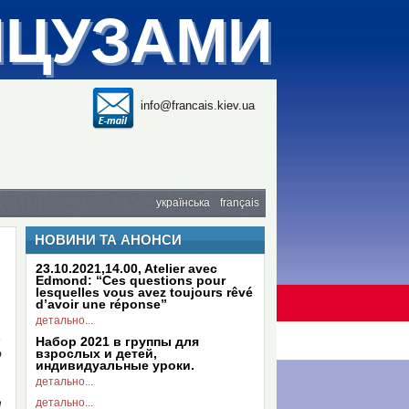
НЦУЗАМИ
info@francais.kiev.ua
українська
français
НОВИНИ ТА АНОНСИ
23.10.2021,14.00, Atelier avec
Edmond: “Ces questions pour
lesquelles vous avez toujours rêvé
d’avoir une réponse”
детально...
,
Набор 2021 в группы для
р
взрослых и детей,
индивидуальные уроки.
детально...
т
детально...