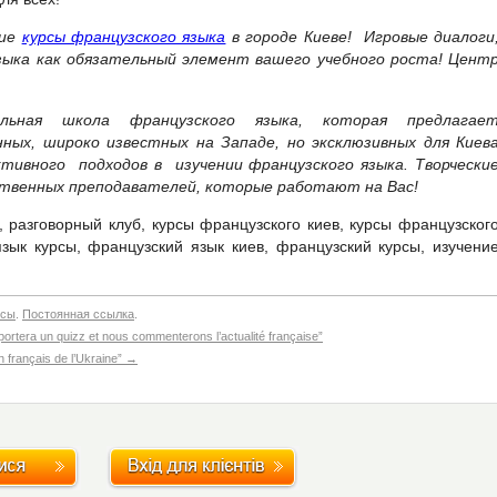
шие
курсы французского языка
в городе Киеве! Игровые диалоги
зыка как обязательный элемент вашего учебного роста! Цент
альная школа французского языка, которая предлагае
ных, широко известных на Западе, но эксклюзивных для Киев
тивного подходов в изучении французского языка. Творчески
твенных преподавателей, которые работают на Вас!
, разговорный клуб, курсы французского киев, курсы французског
зык курсы, французский язык киев, французский курсы, изучени
нсы
.
Постоянная ссылка
.
mportera un quizz et nous commenterons l’actualité française”
n français de l’Ukraine”
→