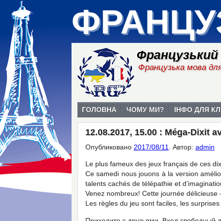
ФРАНЦУ
Французький
Французька мова для
ГОЛОВНА
ЧОМУ МИ?
ІНФО ДЛЯ КЛ
12.08.2017, 15.00 : Méga-Dixit a
Опубликовано
2017/08/11
.
Автор:
admin
Le plus fameux des jeux français de ces di
Ce samedi nous jouons à la version amélior
talents cachés de télépathie et d’imaginatio
Venez nombreux! Cette journée délicieuse – 
Les règles du jeu sont faciles, les surprise
Приходите с друзьями. Вход свободный д