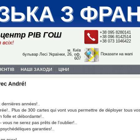
ЗЬКА З ФРА
+38 095 8280141
 центр РІВ ГОШ
+38 096 8142514
+38 073 1046422
 всіх!
м. Київ
Показати на мапі
бульвар Лесі Українки, 26, оф.
607
ІЄНТІВ
НАШІ ЗАХОДИ
ЦІНИ
vec André!
x dernières années!..
ée!.. Plus de 300 cartes qui vont vous permettre de déployer tous vo
n folle et débordante!..
vous ne serez pas prêts de l’oublier!..
s psychédéliques garanties!..
ля всех!