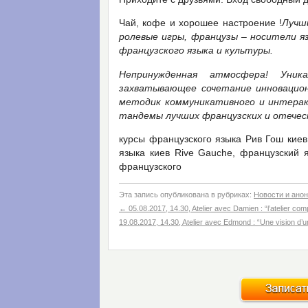
Чай, кофе и хорошее настроение !
Луч
ролевые игры, французы – носители я
французского языка и культуры.
Непринужденная атмосфера! Уник
захватывающее сочетание инновацион
методик коммуникативного и интерак
тандемы лучших французских и отечес
курсы французского языка Рив Гош киев
языка киев Rive Gauche, французский я
французского
Эта запись опубликована в рубриках:
Новости и ано
←
05.08.2017, 14.30, Atelier avec Damien : “l’atelier co
19.08.2017, 14.30, Atelier avec Edmond : “Une vision d’u