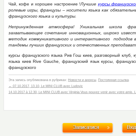
Чай, кофе и хорошее настроение !
Лучшие
курсы французско
ролевые игры, французы – носители языка как обязатель
французского языка и культуры.
Непринужденная атмосфера! Уникальная школа фра
захватывающее сочетание инновационных, широко известн
методик коммуникативного и интерактивного подходов в 
тандемы лучших французских и отечественных преподават
курсы французского языка Рив Гош киев, разговорный клуб, 
языка киев Rive Gauche, французский язык курсы, французс
французского
Эта запись опубликована в рубриках:
Новости и анонсы
.
Постоянная ссылка
.
←
07.10.2017, 13.10, Le MINI CLUB avec Ludovic
14.10.2017 à 12.30, Le MINI CLUB avec Virginia Vous pouvez venir avec votre amis. L’