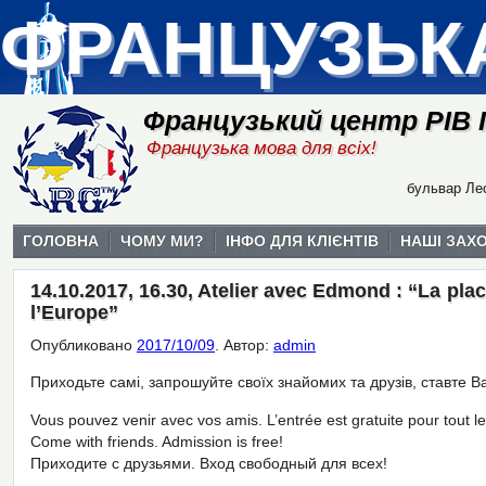
ФРАНЦУЗЬК
Французький центр РІВ
Французька мова для всіх!
бульвар Лес
ГОЛОВНА
ЧОМУ МИ?
ІНФО ДЛЯ КЛІЄНТІВ
НАШІ ЗАХ
14.10.2017, 16.30, Atelier avec Edmond : “La pla
l’Europe”
Опубликовано
2017/10/09
.
Автор:
admin
Приходьте самі, запрошуйте своїх знайомих та друзів, ставте В
Vous pouvez venir avec vos amis. L’entrée est gratuite pour tout 
Come with friends. Admission is free!
Приходите с друзьями. Вход свободный для всех!