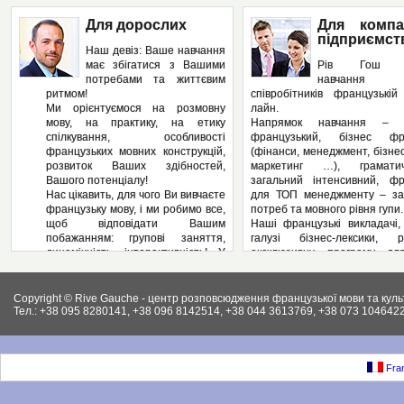
Для дорослих
Для компа
підприємст
Наш девіз: Ваше навчання
має збігатися з Вашими
Рів Гош п
потребами та життєвим
навчання
ритмом!
співробітників французькі
Ми орієнтуємося на розмовну
лайн.
мову, на практику, на етику
Напрямок навчання – з
спілкування, особливості
французький, бізнес фра
французьких мовних конструкцій,
(фінанси, менеджмент, бізнес
розвиток Ваших здібностей,
маркетинг …), грамат
Вашого потенціалу!
загальний інтенсивний, фр
Нас цікавить, для чого Ви вивчаєте
для ТОП менеджменту – за
французьку мову, і ми робимо все,
потреб та мовного рівня гупи.
щоб відповідати Вашим
Наші французькі викладачі,
побажанням: групові заняття,
галузі бізнес-лексики, р
динамічність, інтерактивність! У
ексклюзивну програму дл
нас – Ви не пасивний слухач, а
підприємства, яка може вклю
повноправний учасник
аспекти ділової французьк
педагогічного процесу! І як
Вашому підприємстві: у
Copyright © Rive Gauche - центр розповсюдження французької мови та куль
результат – вільне володіння
контрактів, укладання д
Тел.: +38 095 8280141, +38 096 8142514, +38 044 3613769, +38 073 1046422
французькою мовою. І ми
ведення внутрішньої фі
працюємо на результат, а не на
документації, ведення пер
кількість пройдених сторінок у
конференцій, маркетинг, бухг
підручниках.
як і елементи права (ц
Fran
Крім того, Рів Гош пропонує
господарське та інших.).
різноманітні факультативні
Крім того, різноманітні фак