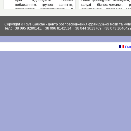
щоб відповідати Вашим
Наші французькі викладачі,
побажанням: групові заняття,
галузі бізнес-лексики, р
динамічність, інтерактивність! У
ексклюзивну програму дл
нас – Ви не пасивний слухач, а
підприємства, яка може вклю
повноправний учасник
аспекти ділової французьк
педагогічного процесу! І як
Вашому підприємстві: у
Copyright © Rive Gauche - центр розповсюдження французької мови та куль
результат – вільне володіння
контрактів, укладання д
Тел.: +38 095 8280141, +38 096 8142514, +38 044 3613769, +38 073 1046422
французькою мовою. І ми
ведення внутрішньої фі
працюємо на результат, а не на
документації, ведення пер
кількість пройдених сторінок у
конференцій, маркетинг, бухг
підручниках.
як і елементи права (ц
Fran
Крім того, Рів Гош пропонує
господарське та інших.).
різноманітні факультативні
Крім того, різноманітні фак
заняття, різноманітні додаткові
заняття, різні додаткові 
культурні заходи, де ви чудово
заходи від Рів Гош.
проведете час.