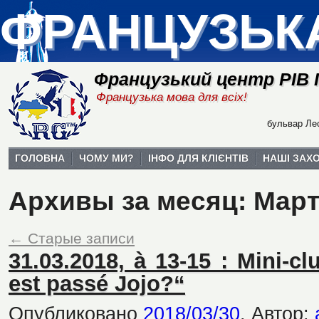
ФРАНЦУЗЬК
Французький центр РІВ
Французька мова для всіх!
бульвар Лес
ГОЛОВНА
ЧОМУ МИ?
ІНФО ДЛЯ КЛІЄНТІВ
НАШІ ЗАХ
Архивы за месяц:
Март
←
Старые записи
31.03.2018, à 13-15 : Mini-c
est passé Jojo?“
Опубликовано
2018/03/30
.
Автор: