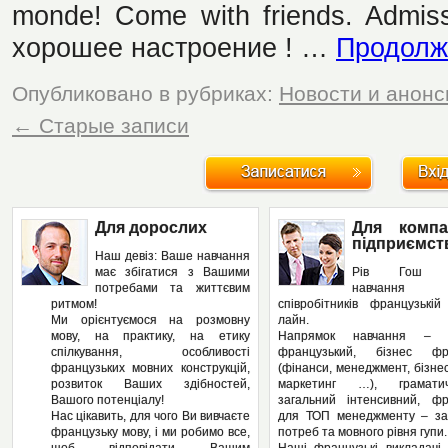
monde! Come with friends. Admiss
хорошее настроение ! …
Продолж
Опубликовано в рубриках:
Новости и анон
←
Старые записи
Для дорослих
Для компа
підприємст
Наш девіз: Ваше навчання
має збігатися з Вашими
Рів Гош п
потребами та життєвим
навчання
ритмом!
співробітників французькі
Ми орієнтуємося на розмовну
лайн.
мову, на практику, на етику
Напрямок навчання – з
спілкування, особливості
французький, бізнес фра
французьких мовних конструкцій,
(фінанси, менеджмент, бізнес
розвиток Ваших здібностей,
маркетинг …), грамат
Вашого потенціалу!
загальний інтенсивний, фр
Нас цікавить, для чого Ви вивчаєте
для ТОП менеджменту – за
французьку мову, і ми робимо все,
потреб та мовного рівня гупи.