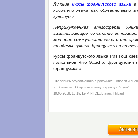
Лучшие
курсы французского языка
в 
носители языка как обязательный э
культуры.
Непринужденная атмосфера! Уник
захватывающее сочетание инновацион
методик коммуникативного и интерак
тандемы лучших французских и отечес
курсы французского языка Рив Гош киев
языка киев Rive Gauche, французский я
французского
Эта запись опубликована в рубриках:
Новости и ано
←
Внимание! Открываем новую группу с “нуля”.
19.05.2018, 13.15, Le MINI CLUB avec Thibault
→