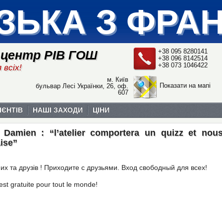
ЗЬКА З ФРА
+38 095 8280141
 центр РІВ ГОШ
+38 096 8142514
+38 073 1046422
 всіх!
м. Київ
Показати на мапі
бульвар Лесі Українки, 26, оф.
607
ІЄНТІВ
НАШІ ЗАХОДИ
ЦІНИ
ec Damien : “l’atelier comportera un quizz et nou
ise”
их та друзів ! Приходите с друзьями. Вход свободный для всех!
st gratuite pour tout le monde!