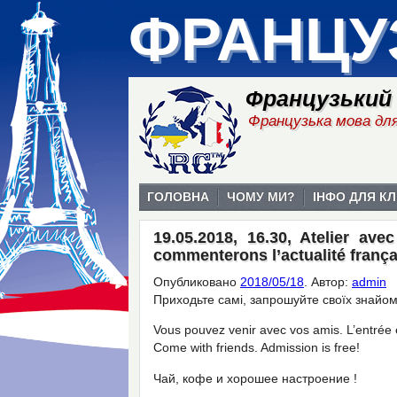
ФРАНЦУ
Французький
Французька мова для
ГОЛОВНА
ЧОМУ МИ?
ІНФО ДЛЯ КЛ
19.05.2018, 16.30, Atelier av
commenterons l’actualité frança
Опубликовано
2018/05/18
.
Автор:
admin
Приходьте самі, запрошуйте своїх знайом
Vous pouvez venir avec vos amis. L’entrée e
Come with friends. Admission is free!
Чай, кофе и хорошее настроение !