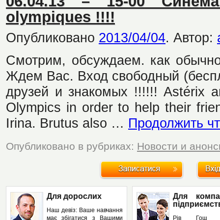
06.04.13 – 15-00 Синема
olympiques !!!!
Опубликовано
2013/04/04
.
Автор:
Смотрим, обсуждаем. как обычно
Ждем Вас. Вход свободный (беспл
друзей и знакомых !!!!!! Astérix 
Olympics in order to help their fri
Irina. Brutus also …
Продолжить ч
Опубликовано в рубриках:
Новости и анон
Для дорослих
Для компа
підприємст
Наш девіз: Ваше навчання
має збігатися з Вашими
Рів Гош п