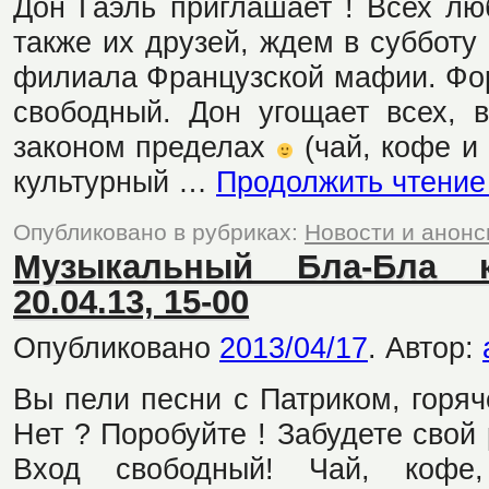
Дон Гаэль приглашает ! Всех лю
также их друзей, ждем в субботу
филиала Французской мафии. Фо
свободный. Дон угощает всех, 
законом пределах
(чай, кофе и
культурный …
Продолжить чтени
Опубликовано в рубриках:
Новости и анон
Музыкальный Бла-Бла 
20.04.13, 15-00
Опубликовано
2013/04/17
.
Автор:
Вы пели песни с Патриком, горя
Нет ? Поробуйте ! Забудете свой 
Вход свободный! Чай, кофе