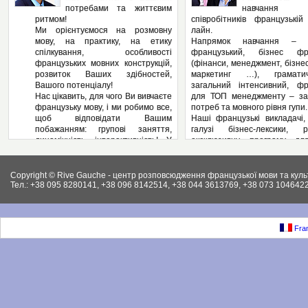
потребами та життєвим
навчання
ритмом!
співробітників французькі
Ми орієнтуємося на розмовну
лайн.
мову, на практику, на етику
Напрямок навчання – з
спілкування, особливості
французький, бізнес фра
французьких мовних конструкцій,
(фінанси, менеджмент, бізнес
розвиток Ваших здібностей,
маркетинг …), грамат
Вашого потенціалу!
загальний інтенсивний, фр
Нас цікавить, для чого Ви вивчаєте
для ТОП менеджменту – за
французьку мову, і ми робимо все,
потреб та мовного рівня гупи.
щоб відповідати Вашим
Наші французькі викладачі,
побажанням: групові заняття,
галузі бізнес-лексики, р
динамічність, інтерактивність! У
ексклюзивну програму дл
нас – Ви не пасивний слухач, а
підприємства, яка може вклю
повноправний учасник
аспекти ділової французьк
педагогічного процесу! І як
Вашому підприємстві: у
Copyright © Rive Gauche - центр розповсюдження французької мови та куль
результат – вільне володіння
контрактів, укладання д
Тел.: +38 095 8280141, +38 096 8142514, +38 044 3613769, +38 073 1046422
французькою мовою. І ми
ведення внутрішньої фі
працюємо на результат, а не на
документації, ведення пер
кількість пройдених сторінок у
конференцій, маркетинг, бухг
підручниках.
як і елементи права (ц
Fran
Крім того, Рів Гош пропонує
господарське та інших.).
різноманітні факультативні
Крім того, різноманітні фак
заняття, різноманітні додаткові
заняття, різні додаткові 
культурні заходи, де ви чудово
заходи від Рів Гош.
проведете час.