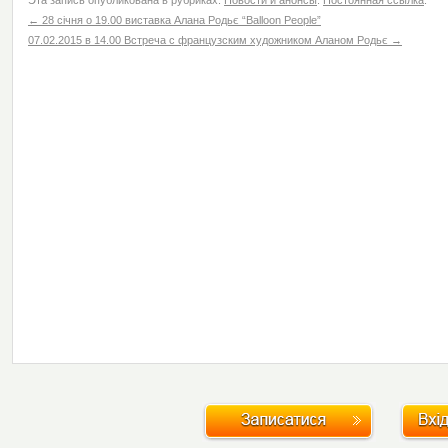
Эта запись опубликована в рубриках:
Новости и анонсы
.
Постоянная ссылка
.
←
28 січня о 19.00 виставка Алана Родьє “Balloon People”
07.02.2015 в 14.00 Встреча с французским художником Аланом Родьє
→