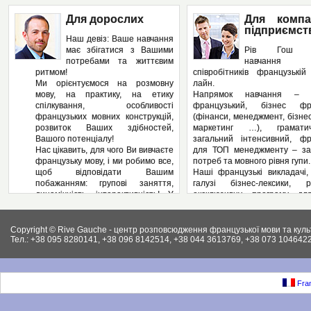
Для дорослих
Для компа
підприємст
Наш девіз: Ваше навчання
має збігатися з Вашими
Рів Гош п
потребами та життєвим
навчання
ритмом!
співробітників французькі
Ми орієнтуємося на розмовну
лайн.
мову, на практику, на етику
Напрямок навчання – з
спілкування, особливості
французький, бізнес фра
французьких мовних конструкцій,
(фінанси, менеджмент, бізнес
розвиток Ваших здібностей,
маркетинг …), грамат
Вашого потенціалу!
загальний інтенсивний, фр
Нас цікавить, для чого Ви вивчаєте
для ТОП менеджменту – за
французьку мову, і ми робимо все,
потреб та мовного рівня гупи.
щоб відповідати Вашим
Наші французькі викладачі,
побажанням: групові заняття,
галузі бізнес-лексики, р
динамічність, інтерактивність! У
ексклюзивну програму дл
нас – Ви не пасивний слухач, а
підприємства, яка може вклю
повноправний учасник
аспекти ділової французьк
педагогічного процесу! І як
Вашому підприємстві: у
Copyright © Rive Gauche - центр розповсюдження французької мови та куль
результат – вільне володіння
контрактів, укладання д
Тел.: +38 095 8280141, +38 096 8142514, +38 044 3613769, +38 073 1046422
французькою мовою. І ми
ведення внутрішньої фі
працюємо на результат, а не на
документації, ведення пер
кількість пройдених сторінок у
конференцій, маркетинг, бухг
підручниках.
як і елементи права (ц
Fran
Крім того, Рів Гош пропонує
господарське та інших.).
різноманітні факультативні
Крім того, різноманітні фак