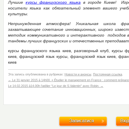
Лучшие
курсы французского языка
в городе Киеве! Игро
носители языка как обязательный элемент вашего учеб
культуры.
Непринужденная атмосфера! Уникальная школа фра
захватывающее сочетание инновационных, широко известн
методик коммуникативного и интерактивного подходов в 
тандемы лучших французских и отечественных преподават
курсы французского языка киев, разговорный клуб, курсы ф
киев, французский язык курсы, французский язык киев, фран
киев
Эта запись опубликована в рубриках:
Новости и анонсы
.
Постоянная ссылка
.
←
Le 31 janvier 2015 à 14h00. « Étudier le management en France : comment préparer
Le 14.02.2015 à14.00h l’atélier “Le jour de S.Valentin” avec Robin.
→