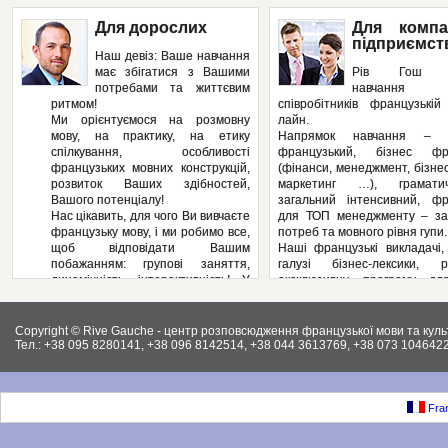
Для дорослих
Для компа
підприємст
Наш девіз: Ваше навчання
має збігатися з Вашими
Рів Гош п
потребами та життєвим
навчання
ритмом!
співробітників французькі
Ми орієнтуємося на розмовну
лайн.
мову, на практику, на етику
Напрямок навчання – з
спілкування, особливості
французький, бізнес фра
французьких мовних конструкцій,
(фінанси, менеджмент, бізнес
розвиток Ваших здібностей,
маркетинг …), грамат
Вашого потенціалу!
загальний інтенсивний, фр
Нас цікавить, для чого Ви вивчаєте
для ТОП менеджменту – за
французьку мову, і ми робимо все,
потреб та мовного рівня гупи.
щоб відповідати Вашим
Наші французькі викладачі,
побажанням: групові заняття,
галузі бізнес-лексики, р
динамічність, інтерактивність! У
ексклюзивну програму дл
нас – Ви не пасивний слухач, а
підприємства, яка може вклю
повноправний учасник
аспекти ділової французьк
педагогічного процесу! І як
Вашому підприємстві: у
Copyright © Rive Gauche - центр розповсюдження французької мови та куль
результат – вільне володіння
контрактів, укладання д
Тел.: +38 095 8280141, +38 096 8142514, +38 044 3613769, +38 073 1046422
французькою мовою. І ми
ведення внутрішньої фі
працюємо на результат, а не на
документації, ведення пер
кількість пройдених сторінок у
конференцій, маркетинг, бухг
підручниках.
як і елементи права (ц
Fran
Крім того, Рів Гош пропонує
господарське та інших.).
різноманітні факультативні
Крім того, різноманітні фак