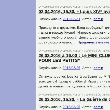
Опубликовано в рубриках:
Новости и анонсы
|
Оставить
02.04.2016, 15.30. “ Louis XIV“ ave
Опубликовано
2016/03/31
.
Автор:
admin
Приходите с друзьями. Вход свободный для
языка в городе Киеве! Игровые диалоги, 
вашего учебного роста! Центр французско
французского языка, …
Продолжить чтени
Опубликовано в рубриках:
Новости и анонсы
|
Оставить
26.03.2016 à 16.00 : Le MINI C
POUR LES PETITS”
Опубликовано
2016/03/25
.
Автор:
admin
On invite tous les loustics à participer a
всех деток! Каждую субботу! Игры , сине
детей от наших преподавателей-французо
Опубликовано в рубриках:
Новости и анонсы
|
Оставить
26.03.2016, 15.30. “ La Guèrre de 
Опубликовано
2016/03/25
.
Автор:
admin