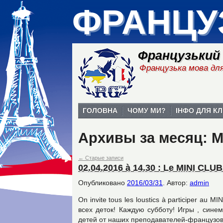
ФРАНЦУ
Французький
Французька мова для
ГОЛОВНА
ЧОМУ МИ?
ІНФО ДЛЯ КЛ
Архивы за месяц:
М
←
Старые записи
02.04.2016 à 14.30 : Le MINI CLUB 
Опубликовано
2016/03/31
.
Автор:
admin
On invite tous les loustics à participer a
всех деток! Каждую субботу! Игры , сине
детей от наших преподавателей-французо