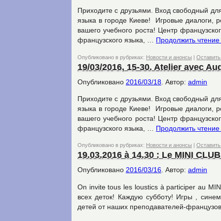
Приходите с друзьями. Вход свободный для
языка в городе Киеве! Игровые диалоги, 
вашего учебного роста! Центр французско
французского языка, …
Продолжить чтени
Опубликовано в рубриках:
Новости и анонсы
|
Оставить
19/03/2016, 15-30. Atelier avec Aud
Опубликовано
2016/03/18
.
Автор:
admin
Приходите с друзьями. Вход свободный для
языка в городе Киеве! Игровые диалоги, 
вашего учебного роста! Центр французско
французского языка, …
Продолжить чтени
Опубликовано в рубриках:
Новости и анонсы
|
Оставить
19.03.2016 à 14.30 : Le MINI CLUB
Опубликовано
2016/03/16
.
Автор:
admin
On invite tous les loustics à participer a
всех деток! Каждую субботу! Игры , сине
детей от наших преподавателей-французо