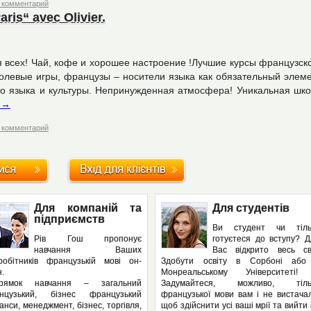
 комментарий
aris“ avec Olivier.
 всех! Чай, кофе и хорошее настроение !Лучшие курсы французск
ролевые игры, французы – носители языка как обязательный элем
го языка и культуры. Непринужденная атмосфера! Уникальная шк
е
→
 комментарий
Для компаній та
Для студентів
підприємств
Ви студент чи тіль
Рів Гош пропонує
готуєтеся до вступу? 
навчання Ваших
Вас відкрито весь сві
вробітників французькій мові он-
Здобути освіту в Сорбоні або
.
Монреальському Університеті!
рямок навчання – загальний
Задумайтеся, можливо, тіль
нцузький, бізнес французький
французької мови вам і не вистача
анси, менеджмент, бізнес, торгівля,
щоб здійснити усі ваші мрії та вийти