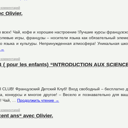
 комментарий
c Olivier.
 всех! Чай, кофе и хорошее настроение !Лучшие курсы французск
ролевые игры, французы – носители языка как обязательный элем
го языка и культуры. Непринужденная атмосфера! Уникальная шк
е
→
 комментарий
LUB ( pour les enfants) “INTRODUCTION AUX SCIENC
u MINI CLUB! Французский Детский Клуб! Вход свободный – бесплатно 
ма, конкурсы и многое другое! – Весело и познавательно для ва
в! Чай, …
Продолжить чтение
→
 комментарий
cent ans“ avec Olivier.