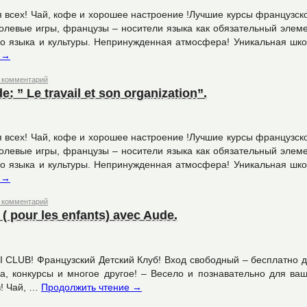
 всех! Чай, кофе и хорошее настроение !Лучшие курсы французск
ролевые игры, французы – носители языка как обязательный элем
го языка и культуры. Непринужденная атмосфера! Уникальная шк
е
→
 комментарий
e: ” Le travail et son organization”.
 всех! Чай, кофе и хорошее настроение !Лучшие курсы французск
ролевые игры, французы – носители языка как обязательный элем
го языка и культуры. Непринужденная атмосфера! Уникальная шк
е
→
 комментарий
 ( pour les enfants) avec Aude.
u MINI CLUB! Французский Детский Клуб! Вход свободный – бесплатно 
ма, конкурсы и многое другое! – Весело и познавательно для ва
в! Чай, …
Продолжить чтение
→