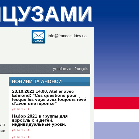
НЦУЗАМИ
info@francais.kiev.ua
українська
français
НОВИНИ ТА АНОНСИ
23.10.2021,14.00, Atelier avec
Edmond: “Ces questions pour
lesquelles vous avez toujours rêvé
d’avoir une réponse”
детально...
Набор 2021 в группы для
взрослых и детей,
индивидуальные уроки.
для
детально...
ших
детально...