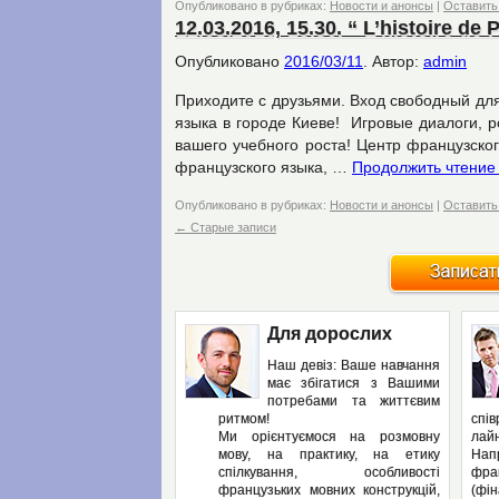
Опубликовано в рубриках:
Новости и анонсы
|
Оставить
12.03.2016, 15.30. “ L’histoire de P
Опубликовано
2016/03/11
.
Автор:
admin
Приходите с друзьями. Вход свободный для
языка в городе Киеве! Игровые диалоги, 
вашего учебного роста! Центр французско
французского языка, …
Продолжить чтени
Опубликовано в рубриках:
Новости и анонсы
|
Оставить
←
Старые записи
Для дорослих
Наш девіз: Ваше навчання
має збігатися з Вашими
потребами та життєвим
ритмом!
спі
Ми орієнтуємося на розмовну
лайн
мову, на практику, на етику
Нап
спілкування, особливості
фра
французьких мовних конструкцій,
(фін