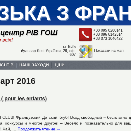
ЗЬКА З ФРА
+38 095 8280141
 центр РІВ ГОШ
+38 096 8142514
+38 073 1046422
 всіх!
м. Київ
Показати на мапі
бульвар Лесі Українки, 26, оф.
607
ІЄНТІВ
НАШІ ЗАХОДИ
ЦІНИ
арт 2016
( pour les enfants)
u MINI CLUB! Французский Детский Клуб! Вход свободный – бесплатно 
ма, конкурсы и многое другое! – Весело и познавательно для ва
в! Чай, …
Продолжить чтение
→