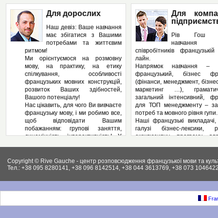
Для дорослих
Для компа
підприємст
Наш девіз: Ваше навчання
має збігатися з Вашими
Рів Гош п
потребами та життєвим
навчання
ритмом!
співробітників французькі
Ми орієнтуємося на розмовну
лайн.
мову, на практику, на етику
Напрямок навчання – з
спілкування, особливості
французький, бізнес фра
французьких мовних конструкцій,
(фінанси, менеджмент, бізнес
розвиток Ваших здібностей,
маркетинг …), грамат
Вашого потенціалу!
загальний інтенсивний, фр
Нас цікавить, для чого Ви вивчаєте
для ТОП менеджменту – за
французьку мову, і ми робимо все,
потреб та мовного рівня гупи.
щоб відповідати Вашим
Наші французькі викладачі,
побажанням: групові заняття,
галузі бізнес-лексики, р
динамічність, інтерактивність! У
ексклюзивну програму дл
нас – Ви не пасивний слухач, а
підприємства, яка може вклю
повноправний учасник
аспекти ділової французьк
педагогічного процесу! І як
Вашому підприємстві: у
Copyright © Rive Gauche - центр розповсюдження французької мови та куль
результат – вільне володіння
контрактів, укладання д
Тел.: +38 095 8280141, +38 096 8142514, +38 044 3613769, +38 073 1046422
французькою мовою. І ми
ведення внутрішньої фі
працюємо на результат, а не на
документації, ведення пер
кількість пройдених сторінок у
конференцій, маркетинг, бухг
підручниках.
як і елементи права (ц
Fran
Крім того, Рів Гош пропонує
господарське та інших.).
різноманітні факультативні
Крім того, різноманітні фак