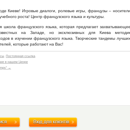
оде Киеве! Игровые диалоги, ролевые игры, французы – носител
учебного роста! Центр французского языка и культуры.
 школа французского языка, которая предлагает захватывающе
известных на Западе, но эксклюзивных для Киева методи
ходов в изучении французского языка. Творческие тандемы лучши
телей, которые работают на Вас!
нсы
.
Постоянная ссылка
.
ение в нашем Ценре
temps”
→