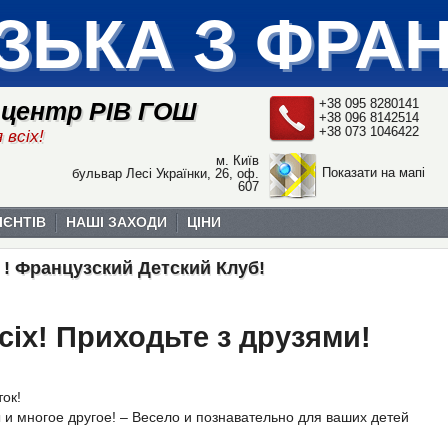
ЗЬКА З ФРА
+38 095 8280141
 центр РІВ ГОШ
+38 096 8142514
+38 073 1046422
 всіх!
м. Київ
Показати на мапі
бульвар Лесі Українки, 26, оф.
607
ІЄНТІВ
НАШІ ЗАХОДИ
ЦІНИ
B ! Французский Детский Клуб!
сіх! Приходьте з друзями!
ок!
ы и многое другое! – Весело и познавательно для ваших детей