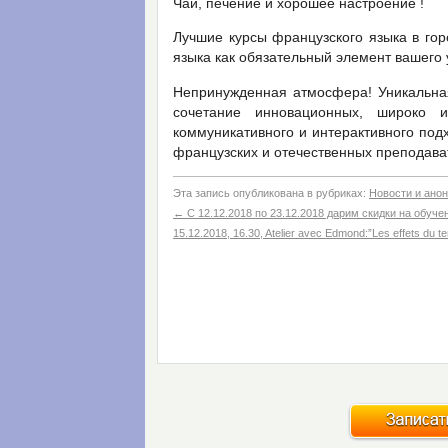
Чай, печение и хорошее настроение !
Лучшие курсы французского языка в гор
языка как обязательный элемент вашего 
Непринужденная атмосфера! Уникальная
сочетание инновационных, широко 
коммуникативного и интерактивного под
французских и отечественных преподава
Эта запись опубликована в рубриках:
Новости и ано
←
С 12.12.2018 по 23.12.2018 дарим скидки на обуч
15.12.2018, 16.30, Atelier avec Edmond:”Les effets du 